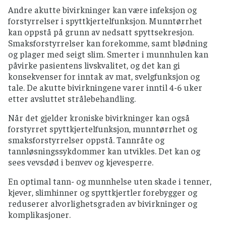
Andre akutte bivirkninger kan være infeksjon og
forstyrrelser i spyttkjertelfunksjon. Munntørrhet
kan oppstå på grunn av nedsatt spyttsekresjon.
Smaksforstyrrelser kan forekomme, samt blødning
og plager med seigt slim. Smerter i munnhulen kan
påvirke pasientens livskvalitet, og det kan gi
konsekvenser for inntak av mat, svelgfunksjon og
tale. De akutte bivirkningene varer inntil 4-6 uker
etter avsluttet strålebehandling.
Når det gjelder kroniske bivirkninger kan også
forstyrret spyttkjertelfunksjon, munntørrhet og
smaksforstyrrelser oppstå. Tannråte og
tannløsningssykdommer kan utvikles. Det kan og
sees vevsdød i benvev og kjevesperre.
En optimal tann- og munnhelse uten skade i tenner,
kjever, slimhinner og spyttkjertler forebygger og
reduserer alvorlighetsgraden av bivirkninger og
komplikasjoner.