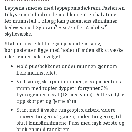
Leppene smøres med leppepomade/krem. Pasienten
tilbys smertelindrende medikament en halv time
før munnstell. I tillegg kan pasientens slimhinner
®
®
bedøves med Xylocain
viscøs eller Andolex
skyllevæske.
Skal munnstellet foregå i pasientens seng,
bør pasienten ligge med hodet til siden slik at væske
ikke renner bak i svelget.
Hold pussbekkenet under munnen gjennom
hele munnstellet.
Ved sår og skorper i munnen, vask pasientens
munn med tupfer dyppet i fortynnet 3%
hydrogenperoksyd (1:3 med vann). Dette vil løse
opp skorper og fjerne slim.
Start med å vaske tungespiss, arbeid videre
innover tungen, så ganen, under tungen og til
slutt kinnslimhinnene. Puss med myk børste og
bruk en mild tannkrem.