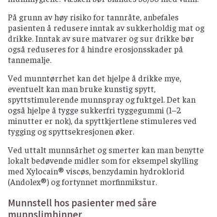
På grunn av høy risiko for tannråte, anbefales
pasienten å redusere inntak av sukkerholdig mat og
drikke. Inntak av sure matvarer og sur drikke bør
også reduseres for å hindre erosjonsskader på
tannemalje.
Ved munntørrhet kan det hjelpe å drikke mye,
eventuelt kan man bruke kunstig spytt,
spyttstimulerende munnspray og fuktgel. Det kan
også hjelpe å tygge sukkerfri tyggegummi (1–2
minutter er nok), da spyttkjertlene stimuleres ved
tygging og spyttsekresjonen øker.
Ved uttalt munnsårhet og smerter kan man benytte
lokalt bedøvende midler som for eksempel skylling
med Xylocain® viscøs, benzydamin hydroklorid
(Andolex®) og fortynnet morfinmikstur.
Munnstell hos pasienter med såre
munnslimhinner