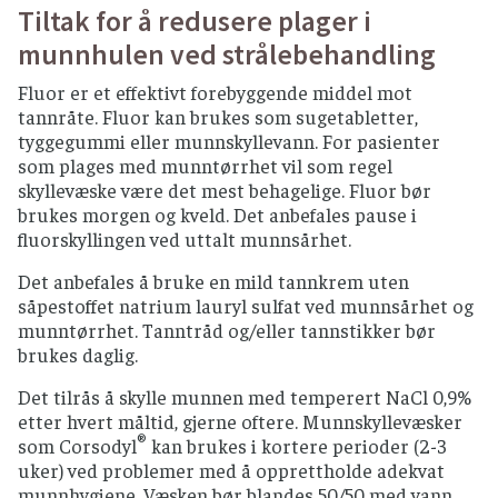
Tiltak for å redusere plager i
munnhulen ved strålebehandling
Fluor er et effektivt forebyggende middel mot
tannråte. Fluor kan brukes som sugetabletter,
tyggegummi eller munnskyllevann. For pasienter
som plages med munntørrhet vil som regel
skyllevæske være det mest behagelige. Fluor bør
brukes morgen og kveld. Det anbefales pause i
fluorskyllingen ved uttalt munnsårhet.
Det anbefales å bruke en mild tannkrem uten
såpestoffet natrium lauryl sulfat ved munnsårhet og
munntørrhet. Tanntråd og/eller tannstikker bør
brukes daglig.
Det tilrås å skylle munnen med temperert NaCl 0,9%
etter hvert måltid, gjerne oftere. Munnskyllevæsker
®
som Corsodyl
kan brukes i kortere perioder (2-3
uker) ved problemer med å opprettholde adekvat
munnhygiene. Væsken bør blandes 50/50 med vann.