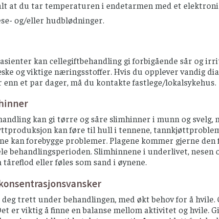
alt at du tar temperaturen i endetarmen med et elektron
se- og/eller hudblødninger.
sienter kan cellegiftbehandling gi forbigående sår og irri
ke og viktige næringsstoffer. Hvis du opplever vandig diar
r enn et par dager, må du kontakte fastlege/lokalsykehus.
hinner
handling kan gi tørre og såre slimhinner i munn og svelg, 
ttproduksjon kan føre til hull i tennene, tannkjøttproble
e kan forebygge problemer. Plagene kommer gjerne den fø
e behandlingsperioden. Slimhinnene i underlivet, nesen o
tåreflod eller føles som sand i øynene.
/konsentrasjonsvansker
 deg trett under behandlingen, med økt behov for å hvile.
et er viktig å finne en balanse mellom aktivitet og hvile. Gi 