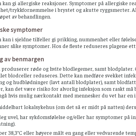
 kan gi allergiske reaksjoner. Symptomer på allergiske rea
et/trykkfornemmelse i brystet og akutte ryggsmerter. All
rløpet av behandlingen.
iske symptomer
kan i sjeldne tilfeller gi prikking, nummenhet eller følelses
nner slike symptomer. Hos de fleste reduseres plagene ett
ng av benmargen
roduserer røde og hvite blodlegemer, samt blodplater. Ce
allet blodceller reduseres. Dette kan medføre svekket infeks
g og hudblødninger (lavt antall blodplater), samt blodfatti
, kan det være risiko for alvorlig infeksjon som raskt må
ngå hvis mulig nærkontakt med mennesker du vet har en in
iddelbart lokalsykehus (om det så er midt på natten) der
deg uvel, har sykdomsfølelse og/eller har symptomer på infek
tning).
ber 38,3°C eller høyere målt en gang eller vedvarende tem