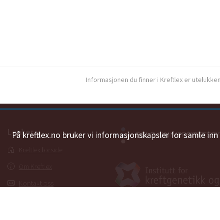
Informasjonen du finner i Kreftlex er utelukk
Lenker
På kreftlex.no bruker vi informasjonskapsler for samle in
Kreftlex forside
Om Kreftlex
Kontakt oss
Ordbok
Personvernerklæring