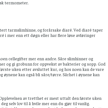
isk termometer.
tert tarmslimhinne, og forårsake diaré. Ved diaré taper
é i mer enn ett døgn eller har flere løse avføringer
noen cellegifter mer enn andre. Såre slimhinner og
mer og gi grobunn for oppvekst av bakterier og sopp. God
rste uken etter avsluttet kur, og hos noen kan de vare
g øynene kan også bli såre/tørre. Sårhet i øynene kan
 Opplevelsen av tretthet er mest uttalt den første uken
deg selv lov til å hvile mer enn du gjør til vanlig.