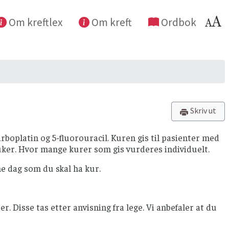
Om kreftlex
Om kreft
Ordbok
Skriv ut
boplatin og 5-fluorouracil. Kuren gis til pasienter med
 uker. Hvor mange kurer som gis vurderes individuelt.
e dag som du skal ha kur.
Disse tas etter anvisning fra lege. Vi anbefaler at du