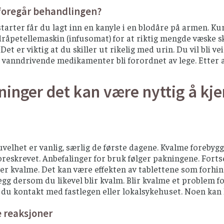
foregår behandlingen?
tarter får du lagt inn en kanyle i en blodåre på armen. Ku
råpetellemaskin (infusomat) for at riktig mengde væske ska
Det er viktig at du skiller ut rikelig med urin. Du vil bli
 vanndrivende medikamenter bli forordnet av lege. Etter a
ninger det kan være nyttig å kje
uvelhet er vanlig, særlig de første dagene. Kvalme foreb
foreskrevet. Anbefalinger for bruk følger pakningene. Fo
ver kvalme. Det kan være effekten av tablettene som forh
llegg dersom du likevel blir kvalm. Blir kvalme et problem 
r du kontakt med fastlegen eller lokalsykehuset. Noen kan
e reaksjoner