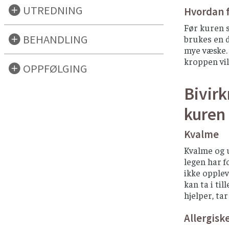
UTREDNING
Hvordan 
Før kuren s
BEHANDLING
brukes en d
mye væske. 
kroppen vil
OPPFØLGING
Bivirk
kuren
Kvalme
Kvalme og 
legen har 
ikke opple
kan ta i ti
hjelper, ta
Allergisk