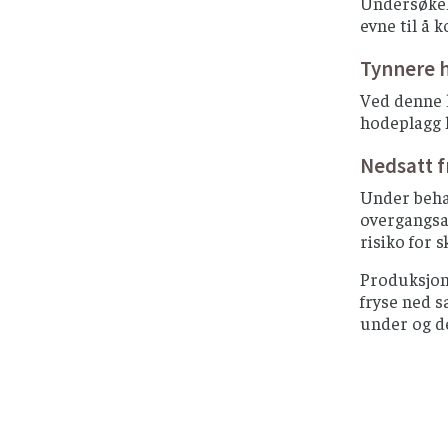
Undersøkels
evne til å 
Tynnere 
Ved denne k
hodeplagg h
Nedsatt f
Under behan
overgangsal
risiko for 
Produksjon 
fryse ned s
under og de