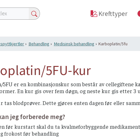
Krefttyper
 spyttkjertler
Behandling
Medisinsk behandling
Karboplatin/5fu
oplatin/5FU-kur
/5FU er en kombinasjonskur som består av cellegiftene kar
former. En kur gis over fem døgn, og neste kur gis etter 3
r tas blodprøver. Dette gjøres enten dagen før eller samm
kan jeg forberede meg?
 før kurstart skal du ta kvalmeforbyggende medikamenter. 
ig frokost før behandling