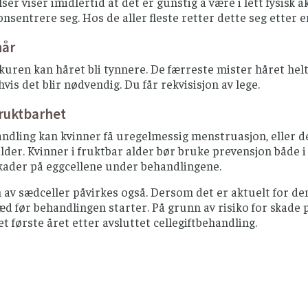
er viser imidlertid at det er gunstig å være i lett fysis
konsentrere seg. Hos de aller fleste retter dette seg etter 
hår
uren kan håret bli tynnere. De færreste mister håret helt.
vis det blir nødvendig. Du får rekvisisjon av lege.
ruktbarhet
dling kan kvinner få uregelmessig menstruasjon, eller de
der. Kvinner i fruktbar alder bør bruke prevensjon både i
skader på eggcellene under behandlingene.
av sædceller påvirkes også. Dersom det er aktuelt for den
æd før behandlingen starter. På grunn av risiko for skade 
t første året etter avsluttet cellegiftbehandling.