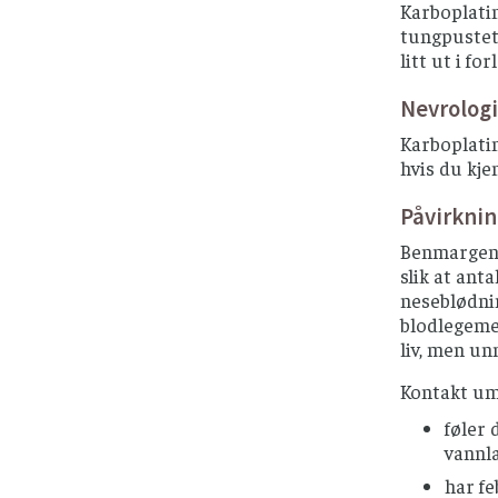
Karboplatin
tungpusteth
litt ut i fo
Nevrolog
Karboplatin 
hvis du kje
Påvirkni
Benmargen p
slik at ant
neseblødnin
blodlegemer
liv, men un
Kontakt um
føler 
vannla
har fe