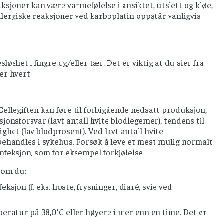
ksjoner kan være varmefølelse i ansiktet, utslett og kløe,
ergiske reaksjoner ved karboplatin oppstår vanligvis
løshet i fingre og/eller tær. Det er viktig at du sier fra
er hvert.
llegiften kan føre til forbigående nedsatt produksjon,
jonsforsvar (lavt antall hvite blodlegemer), tendens til
ghet (lav blodprosent). Ved lavt antall hvite
 behandles i sykehus. Forsøk å leve et mest mulig normalt
feksjon, som for eksempel forkjølelse.
som du:
sjon (f. eks. hoste, frysninger, diaré, svie ved
peratur på 38,0°C eller høyere i mer enn en time. Det er