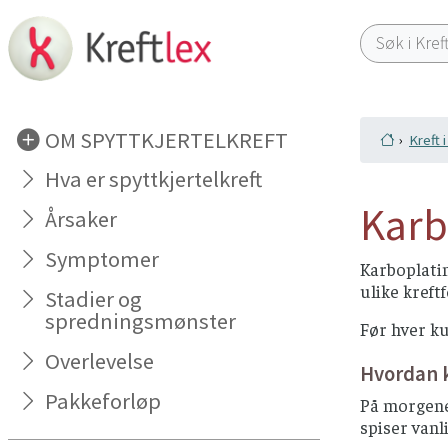
OM SPYTTKJERTELKREFT
Kreft i
Hva er spyttkjertelkreft
Karb
Årsaker
Symptomer
Karboplatin
ulike kreft
Stadier og
spredningsmønster
Før hver ku
Overlevelse
Hvordan 
Pakkeforløp
På morgenen
spiser vanl