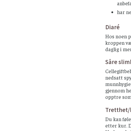
anbef
har ne
Diaré
Hos noen pa
kroppen væs
daglig i me
Såre slim
Cellegiftbe
nedsatt spy
munnhygien
gjennom hel
opptre som 
Tretthet
Du kan føle
etter kur. D