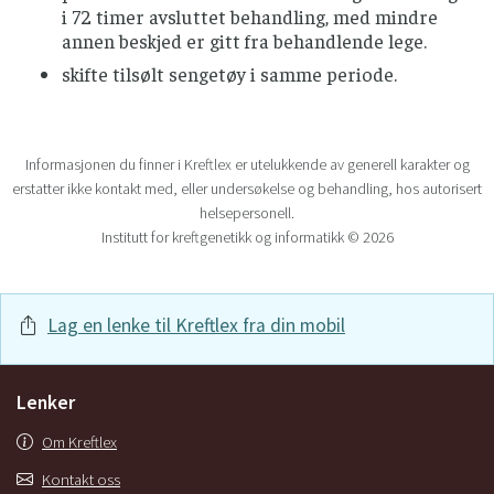
i 72 timer avsluttet behandling, med mindre
annen beskjed er gitt fra behandlende lege.
skifte tilsølt sengetøy i samme periode.
Informasjonen du finner i Kreftlex er utelukkende av generell karakter og
erstatter ikke kontakt med, eller undersøkelse og behandling, hos autorisert
helsepersonell.
Institutt for kreftgenetikk og informatikk © 2026
Lag en lenke til Kreftlex fra din mobil
Lenker
Om Kreftlex
Kontakt oss