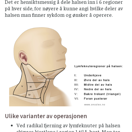
Det er hensiktsmessig å dele halsen inn i 6 regioner
på hver side, for nøyere å kunne angi hvilke deler av
halsen man finner sykdom og ønsker å operere.
Ulike varianter av operasjonen
Ved radikal fjerning av lymfeknuter på halsen
skjæres kjertlene i region 1 til 5 bort. Man tar