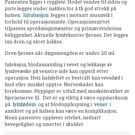
Pasienten ligger i ryggleie. Hodet vendes til siden og
pute legges under nakken for å få god strekk på
halsen.
Intubasjon
legges i motsatt munnvik i
forhold til operasjonsside. Operasjonssnittet
tilpasses spredningsmønster og primærsvulstens
beliggenhet. Aktuelle lymfeknuter fjernes. Det legges
inn dren og såret lukkes.
Dren fjernes når døgnmengden er under 20 ml.
Infeksjon, blodansamling i vevet og lekkasje av
lymfevæske på venstre side kan oppstå etter
operasjon. Hvis halsfeltet er bestrålt kan vevsdød i
hud eller muskel opptre. Nerveskader kan
forekomme. Hyppigst er utfall med muskelsvakhet av
hjernenerve XI. Det er og viktig å være oppmerksom
på
lymfødem
og at blodopphopning i
vener
i
ansiktet og på halsen kan være en komplikasjon.
Noen pasienter opplever stivhet, nedsatt
bevegelighet og smerter i skulder.