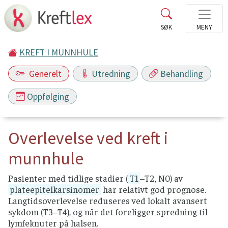
KREFT I MUNNHULE
Generelt
Utredning
Behandling
Oppfølging
Overlevelse ved kreft i
munnhule
Pasienter med tidlige stadier (
T1
–T2, N0) av
plateepitelkarsinomer
har relativt god prognose.
Langtidsoverlevelse reduseres ved lokalt avansert
sykdom (T3–T4), og når det foreligger spredning til
lymfeknuter på halsen.