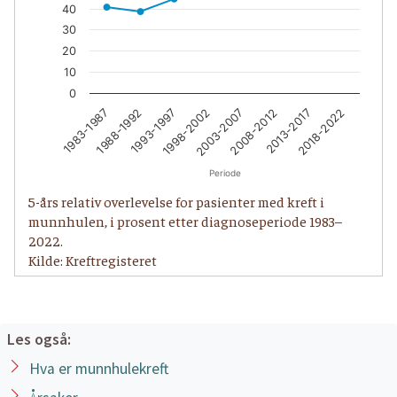
40
30
20
10
0
1983-1987
1988-1992
1993-1997
1998-2002
2003-2007
2008-2012
2013-2017
2018-2022
Periode
5-års relativ overlevelse for pasienter med kreft i
munnhulen, i prosent etter diagnoseperiode 1983–
2022.
Kilde: Kreftregisteret
Les også:
Hva er munnhulekreft