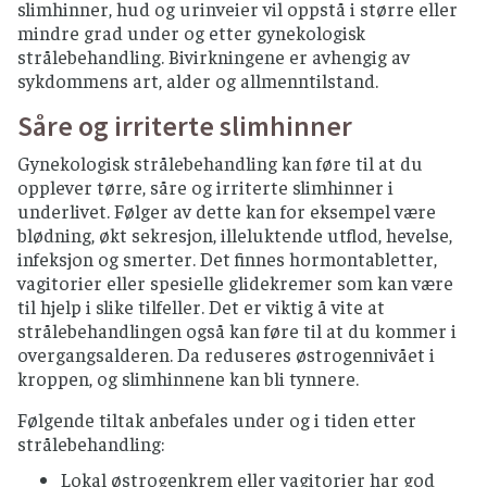
slimhinner, hud og urinveier vil oppstå i større eller
mindre grad under og etter gynekologisk
strålebehandling. Bivirkningene er avhengig av
sykdommens art, alder og allmenntilstand.
Såre og irriterte slimhinner
Gynekologisk strålebehandling kan føre til at du
opplever tørre, såre og irriterte slimhinner i
underlivet. Følger av dette kan for eksempel være
blødning, økt sekresjon, illeluktende utflod, hevelse,
infeksjon og smerter. Det finnes hormontabletter,
vagitorier eller spesielle glidekremer som kan være
til hjelp i slike tilfeller. Det er viktig å vite at
strålebehandlingen også kan føre til at du kommer i
overgangsalderen. Da reduseres østrogennivået i
kroppen, og slimhinnene kan bli tynnere.
Følgende tiltak anbefales under og i tiden etter
strålebehandling:
Lokal østrogenkrem eller vagitorier har god