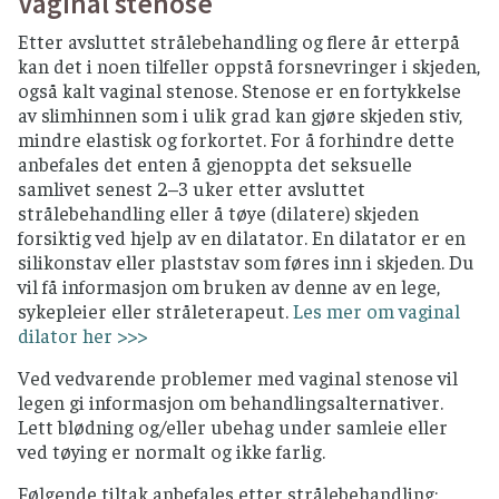
Vaginal stenose
Etter avsluttet strålebehandling og flere år etterpå
kan det i noen tilfeller oppstå forsnevringer i skjeden,
også kalt vaginal stenose. Stenose er en fortykkelse
av slimhinnen som i ulik grad kan gjøre skjeden stiv,
mindre elastisk og forkortet. For å forhindre dette
anbefales det enten å gjenoppta det seksuelle
samlivet senest 2–3 uker etter avsluttet
strålebehandling eller å tøye (dilatere) skjeden
forsiktig ved hjelp av en dilatator. En dilatator er en
silikonstav eller plaststav som føres inn i skjeden. Du
vil få informasjon om bruken av denne av en lege,
sykepleier eller stråleterapeut.
Les mer om vaginal
dilator her >>>
Ved vedvarende problemer med vaginal stenose vil
legen gi informasjon om behandlingsalternativer.
Lett blødning og/eller ubehag under samleie eller
ved tøying er normalt og ikke farlig.
Følgende tiltak anbefales etter strålebehandling: