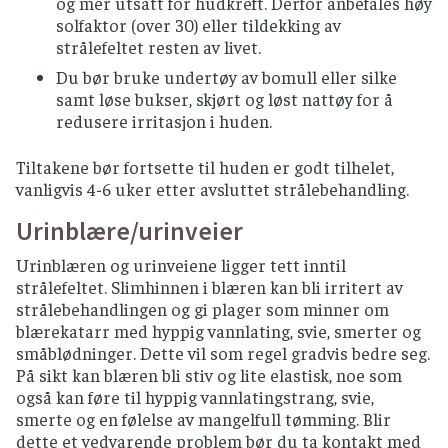
og mer utsatt for hudkreft. Derfor anbefales høy
solfaktor (over 30) eller tildekking av
strålefeltet resten av livet.
Du bør bruke undertøy av bomull eller silke
samt løse bukser, skjørt og løst nattøy for å
redusere irritasjon i huden.
Tiltakene bør fortsette til huden er godt tilhelet,
vanligvis 4-6 uker etter avsluttet strålebehandling.
Urinblære/urinveier
Urinblæren og urinveiene ligger tett inntil
strålefeltet. Slimhinnen i blæren kan bli irritert av
strålebehandlingen og gi plager som minner om
blærekatarr med hyppig vannlating, svie, smerter og
småblødninger. Dette vil som regel gradvis bedre seg.
På sikt kan blæren bli stiv og lite elastisk, noe som
også kan føre til hyppig vannlatingstrang, svie,
smerte og en følelse av mangelfull tømming. Blir
dette et vedvarende problem bør du ta kontakt med