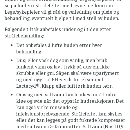
se på huden i strålefeltet med jevne mellomrom.
Lege/sykepleier vil gi råd og veiledning om pleie og
behandling, eventuelt hjelpe til med stell av huden.
Følgende tiltak anbefales under og i tiden etter
strålebehandling:
Det anbefales å lufte huden etter hver
behandling.
Dusj eller vask deg som vanlig, men bruk
lunkent vann og lavt trykk på dusjen. Ikke
skrubbe eller gni. Såpen skal være uparfymert
og med nøytral PH-verdi, for eksempel
Lactacyd®. Klapp eller lufttørk huden tørr.
Omslag med saltvann kan brukes for å lindre
kløe og svie når det oppstår hudreaksjoner. Det
kan også virke rensende og
infeksjonsforebyggende. Strålefeltet kan skylles
eller det kan legges på godt fuktede kompresser
med saltvann i 5-15 minutter. Saltvann (NaCl 0,9