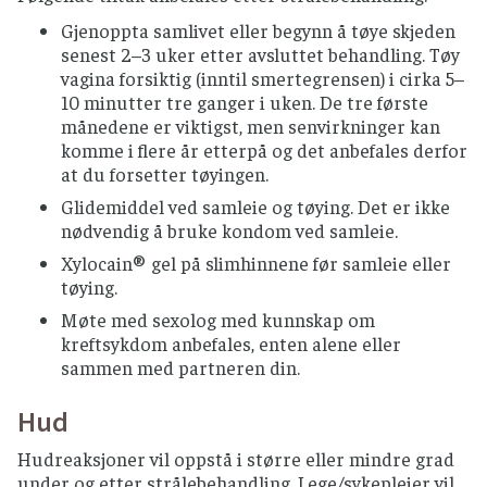
Gjenoppta samlivet eller begynn å tøye skjeden
senest 2–3 uker etter avsluttet behandling. Tøy
vagina forsiktig (inntil smertegrensen) i cirka 5–
10 minutter tre ganger i uken. De tre første
månedene er viktigst, men senvirkninger kan
komme i flere år etterpå og det anbefales derfor
at du forsetter tøyingen.
Glidemiddel ved samleie og tøying. Det er ikke
nødvendig å bruke kondom ved samleie.
Xylocain® gel på slimhinnene før samleie eller
tøying.
Møte med sexolog med kunnskap om
kreftsykdom anbefales, enten alene eller
sammen med partneren din.
Hud
Hudreaksjoner vil oppstå i større eller mindre grad
under og etter strålebehandling. Lege/sykepleier vil