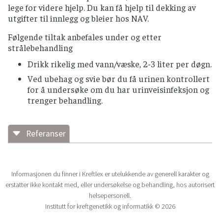
lege for videre hjelp. Du kan få hjelp til dekking av
utgifter til innlegg og bleier hos NAV.
Følgende tiltak anbefales under og etter
strålebehandling
Drikk rikelig med vann/væske, 2-3 liter per døgn.
Ved ubehag og svie bør du få urinen kontrollert
for å undersøke om du har urinveisinfeksjon og
trenger behandling.
Referanser
Referanser
Bahng, A.Y., Dagan, A., Bruner, D.W., Lin, L.L.
Informasjonen du finner i Kreftlex er utelukkende av generell karakter og
(2012). Determination of prognostic factors
erstatter ikke kontakt med, eller undersøkelse og behandling, hos autorisert
for vaginal mucosal toxicity associated with
helsepersonell.
intravaginal high-dose rate brachytherapy
Institutt for kreftgenetikk og informatikk © 2026
in patients with endometrial cancer. I: