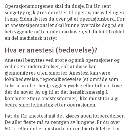
Operasjonsmorgenen skal du dusje. Du får rent
sengetøy og kjøres deretter til operasjonsavdelingen
i seng. Siden flyttes du over på et operasjonsbord. For
at anestesipersonalet skal kunne overvåke deg på en
betryggende måte under narkosen, vil du bli tilkoblet
en del medisinsk utstyr.
Hva er anestesi (bedøvelse)?
Anestesi benyttes ved store og små operasjoner og
ved noen undersøkelser, slik at disse kan
gjennomføres uten smerter. Anestesi kan være
lokalbedøvelse, regionalbedøvelse (et område som
f.eks. arm eller ben), ryggbedøvelse eller full narkose
der du sover. Av og til er det hensiktsmessig å
kombinere flere anestesiformer, ikke minst for å gi
bedre smertelindring etter operasjonen.
Før du får anestesi må det gjøres noen forberedelser.
De aller fleste må ta røntgen av lungene. Er du over
60 år, eller det er mistanke om en hjertelidelse, tas