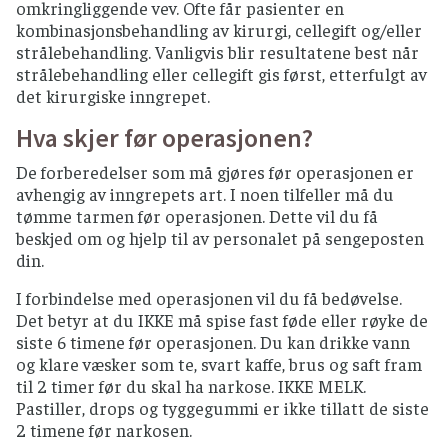
omkringliggende vev. Ofte får pasienter en
kombinasjonsbehandling av kirurgi, cellegift og/eller
strålebehandling. Vanligvis blir resultatene best når
strålebehandling eller cellegift gis først, etterfulgt av
det kirurgiske inngrepet.
Hva skjer før operasjonen?
De forberedelser som må gjøres før operasjonen er
avhengig av inngrepets art. I noen tilfeller må du
tømme tarmen før operasjonen. Dette vil du få
beskjed om og hjelp til av personalet på sengeposten
din.
I forbindelse med operasjonen vil du få bedøvelse.
Det betyr at du IKKE må spise fast føde eller røyke de
siste 6 timene før operasjonen. Du kan drikke vann
og klare væsker som te, svart kaffe, brus og saft fram
til 2 timer før du skal ha narkose. IKKE MELK.
Pastiller, drops og tyggegummi er ikke tillatt de siste
2 timene før narkosen.