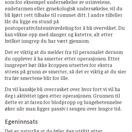
som for eksempel undersøkelse av urinveiene,
endetarmen eller gynekologisk undersøkelse, vil du
bli kjørt rett tilbake til rommet ditt. I andre tilfeller
får du ligge en stund på
postoperativ/intensivavdeling for å bli overvåket. Du
kan våkne opp med slanger og katetre, alt etter
hvilket inngrep du har vært gjennom.
Det er viktig at du melder fra til personalet dersom
du opplever å ha smerter etter operasjonen. Etter
inngrepet bør ikke kroppen utsettes for ekstra
stress på grunn av smerter, så det er viktig at du sier
fra før smertene blir for ille.
Du vil kanskje bli overrasket over hvor fort vi vil ha
deg i aktivitet igjen etter operasjonen. Grunnen til
dette er at faren for blodpropp og lungebetennelse
øker når man ligger passiv i sengen over lengre tid.
Egeninnsats
Det er naturlig at du føler deg utslitt etter