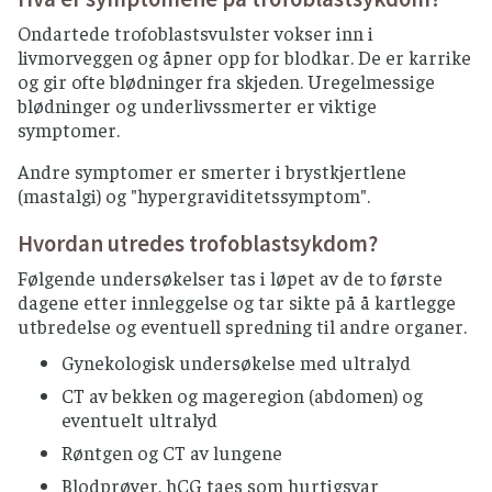
Ondartede trofoblastsvulster vokser inn i
livmorveggen og åpner opp for blodkar. De er karrike
og gir ofte blødninger fra skjeden. Uregelmessige
blødninger og underlivssmerter er viktige
symptomer.
Andre symptomer er smerter i brystkjertlene
(mastalgi) og "hypergraviditetssymptom".
Hvordan utredes trofoblastsykdom?
Følgende undersøkelser tas i løpet av de to første
dagene etter innleggelse og tar sikte på å kartlegge
utbredelse og eventuell spredning til andre organer.
Gynekologisk undersøkelse med ultralyd
CT av bekken og mageregion (abdomen) og
eventuelt ultralyd
Røntgen og CT av lungene
Blodprøver, hCG taes som hurtigsvar