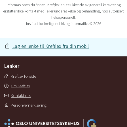
Informasjonen du finner i Kreftlex er utelukkende av generell karakter og
erstatter ikke kontakt med, eller undersøkelse og behandling, hos autorisert
helsepersonell.
Institutt for kreftgenetikk og informatikk © 2026
Lag en lenke til Kreftlex fra din mobil
Lenker
Kreftlex forside
Om Kreftlex
Kontakt oss
Personvernerklæring