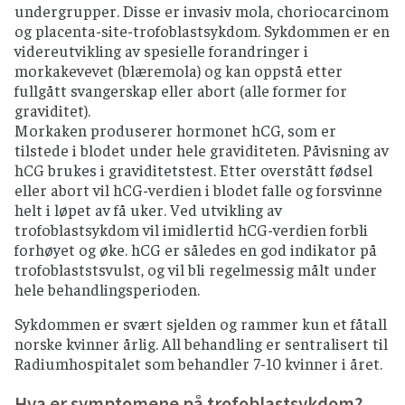
undergrupper. Disse er invasiv mola, choriocarcinom
og placenta-site-trofoblastsykdom. Sykdommen er en
videreutvikling av spesielle forandringer i
morkakevevet (blæremola) og kan oppstå etter
fullgått svangerskap eller abort (alle former for
graviditet).
Morkaken produserer hormonet hCG, som er
tilstede i blodet under hele graviditeten. Påvisning av
hCG brukes i graviditetstest. Etter overstått fødsel
eller abort vil hCG-verdien i blodet falle og forsvinne
helt i løpet av få uker. Ved utvikling av
trofoblastsykdom vil imidlertid hCG-verdien forbli
forhøyet og øke. hCG er således en god indikator på
trofoblaststsvulst, og vil bli regelmessig målt under
hele behandlingsperioden.
Sykdommen er svært sjelden og rammer kun et fåtall
norske kvinner årlig. All behandling er sentralisert til
Radiumhospitalet som behandler 7-10 kvinner i året.
Hva er symptomene på trofoblastsykdom?