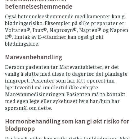
betennelseshemmende
Også betennelseshemmende medikamenter kan gi
blødningsrisiko. Eksempler på slike preparater er:
Voltaren®, Ibux®, Naprosyn®, Napren® og Napren
E®. Inntak av E-vitaminer kan også gi økt
blødningsfare.
Marevanbehandling
Dersom pasienten tar Marevantabletter, er det
vanlig å slutte med disse to dager før det planlagte
inngrepet. Pasienter som har fått operert inn
hjerteventil må imidlertid ikke avbryte
Marevanmedisineringen. Pasienten må ta kontakt
med egen lege eller sykehuset hvis han/hun har
spørsmål om dette.
Hormonbehandling som kan gi økt risiko for
blodpropp
Bruk av P-piller kan gi økt risiko for blodpropp. Skal