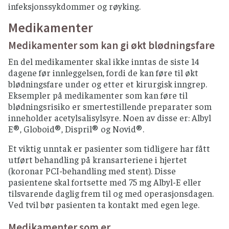
infeksjonssykdommer og røyking.
Medikamenter
Medikamenter som kan gi økt blødningsfare
En del medikamenter skal ikke inntas de siste 14
dagene før innleggelsen, fordi de kan føre til økt
blødningsfare under og etter et kirurgisk inngrep.
Eksempler på medikamenter som kan føre til
blødningsrisiko er smertestillende preparater som
inneholder acetylsalisylsyre. Noen av disse er: Albyl
E®, Globoid®, Dispril® og Novid®.
Et viktig unntak er pasienter som tidligere har fått
utført behandling på kransarteriene i hjertet
(koronar PCI-behandling med stent). Disse
pasientene skal fortsette med 75 mg Albyl-E eller
tilsvarende daglig frem til og med operasjonsdagen.
Ved tvil bør pasienten ta kontakt med egen lege.
Medikamenter som er