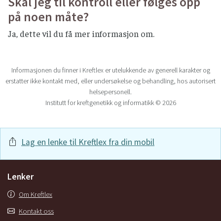
Skal jeg til kontroll eller følges opp
på noen måte?
Ja, dette vil du få mer informasjon om.
Informasjonen du finner i Kreftlex er utelukkende av generell karakter og
erstatter ikke kontakt med, eller undersøkelse og behandling, hos autorisert
helsepersonell.
Institutt for kreftgenetikk og informatikk © 2026
Lag en lenke til Kreftlex fra din mobil
Lenker
Om Kreftlex
Kontakt oss