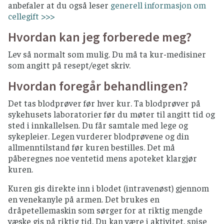
anbefaler at du også leser
generell informasjon om
cellegift >>>
Hvordan kan jeg forberede meg?
Lev så normalt som mulig. Du må ta kur-medisiner
som angitt på resept/eget skriv.
Hvordan foregår behandlingen?
Det tas blodprøver før hver kur. Ta blodprøver på
sykehusets laboratorier før du møter til angitt tid og
sted i innkallelsen. Du får samtale med lege og
sykepleier. Legen vurderer blodprøvene og din
allmenntilstand før kuren bestilles. Det må
påberegnes noe ventetid mens apoteket klargjør
kuren.
Kuren gis direkte inn i blodet (intravenøst) gjennom
en venekanyle på armen. Det brukes en
dråpetellemaskin som sørger for at riktig mengde
væske gis på riktig tid. Du kan være i aktivitet, spise