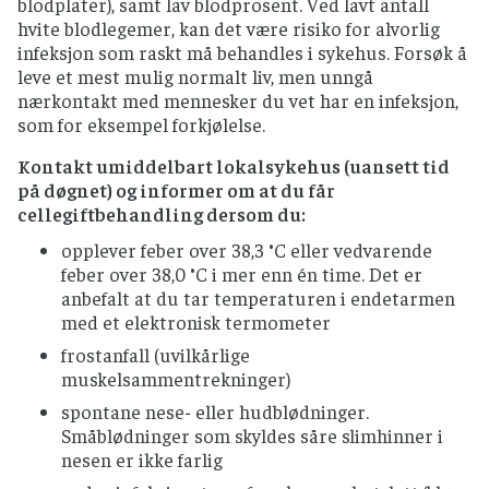
blodplater), samt lav blodprosent. Ved lavt antall
hvite blodlegemer, kan det være risiko for alvorlig
infeksjon som raskt må behandles i sykehus. Forsøk å
leve et mest mulig normalt liv, men unngå
nærkontakt med mennesker du vet har en infeksjon,
som for eksempel forkjølelse.
Kontakt umiddelbart lokalsykehus (uansett tid
på døgnet) og informer om at du får
cellegiftbehandling dersom du:
opplever feber over 38,3 °C eller vedvarende
feber over 38,0 °C i mer enn én time. Det er
anbefalt at du tar temperaturen i endetarmen
med et elektronisk termometer
frostanfall (uvilkårlige
muskelsammentrekninger)
spontane nese- eller hudblødninger.
Småblødninger som skyldes såre slimhinner i
nesen er ikke farlig