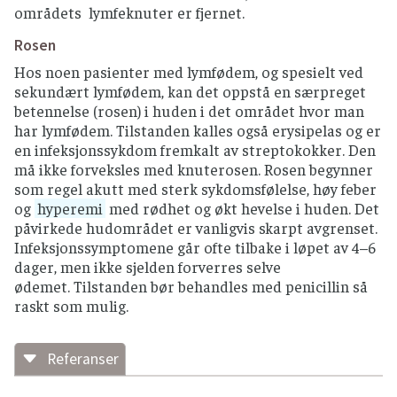
områdets lymfeknuter er fjernet.
Rosen
Hos noen pasienter med lymfødem, og spesielt ved
sekundært lymfødem, kan det oppstå en særpreget
betennelse (rosen) i huden i det området hvor man
har lymfødem. Tilstanden kalles også erysipelas og er
en infeksjonssykdom fremkalt av streptokokker. Den
må ikke forveksles med knuterosen. Rosen begynner
som regel akutt med sterk sykdomsfølelse, høy feber
og
hyperemi
med rødhet og økt hevelse i huden. Det
påvirkede hudområdet er vanligvis skarpt avgrenset.
Infeksjonssymptomene går ofte tilbake i løpet av 4–6
dager, men ikke sjelden forverres selve
ødemet. Tilstanden bør behandles med penicillin så
raskt som mulig.
Referanser
Rockson SG. Diagnosis and management of