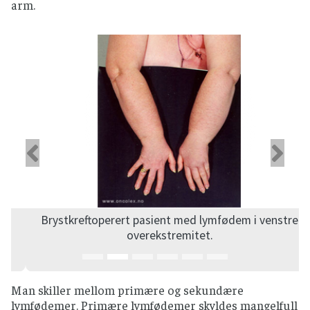
arm.
Forrige
Ne
Brystkreftoperert pasient med lymfødem i venstre
overekstremitet.
Man skiller mellom primære og sekundære
lymfødemer. Primære lymfødemer skyldes mangelfull