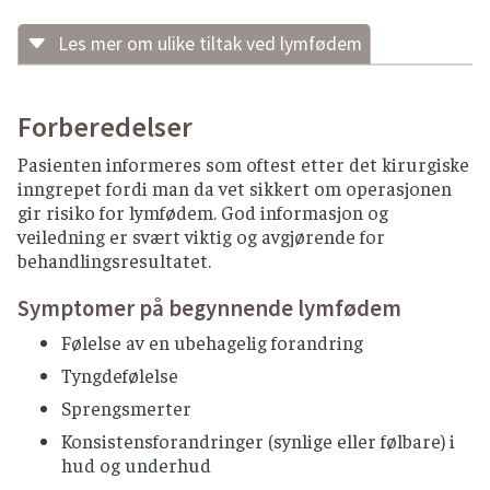
Les mer om ulike tiltak ved lymfødem
Komplett fysikalsk lymfødembehandling
Består av manuell lymfedrenasje,
Forberedelser
kompresjonsbehandling, hudpleie og instruksjon
Pasienten informeres som oftest etter det kirurgiske
i øvelser og egenbehandling (1). Behandlingen
inngrepet fordi man da vet sikkert om operasjonen
utføres av fysioterapeuter med
gir risiko for lymfødem. God informasjon og
spesialkompetanse.
veiledning er svært viktig og avgjørende for
Behandlingen kan være omfattende i starten.
behandlingsresultatet.
Hvis hevelsen er stor starter man gjerne med
manuell lymfedrenasje med påfølgende
Symptomer på begynnende lymfødem
bandasjering av arm/bein (1).
Følelse av en ubehagelig forandring
Manuell lymfedrenasje
Tyngdefølelse
Sprengsmerter
Dette er en egen massasjeform som
krever spesialkompetanse. Målet er å stimulere
Konsistensforandringer (synlige eller følbare) i
drenasjen av lymfevæske og dermed redusere
hud og underhud
hevelsen i vevet (2). Den er svært annerledes enn