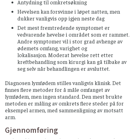
Antydning til omkretsøkning
andre massasjeformer som benyttes innenfor
fysioterapien.
Hevelsen kan forsvinne i løpet natten, men
dukker vanligvis opp igjen neste dag
Det er de spesielle anatomiske forholdene ved
Det mest fremtredende symptomet er
lymfeåresystemet som er grunnlaget for manuell
vedvarende hevelse i området som er rammet.
lymfedrenasje. Behandlingen er basert på
Andre symptomer vil i stor grad avhenge av
kunnskap om forløpet av de store lymfeårene, de
ødemets omfang, varighet og
lymfatiske skillelinjene (”vannskillene”),
lokalisasjon. Moderat hevelse rett etter
naturlige skjøter over disse linjene og det
kreftbehandling som kirurgi kan gå tilbake av
klaffeløse lymfeårenettet.
seg selv når behandlingen er avsluttet.
Bandasjering
Diagnosen lymfødem stilles vanligvis klinisk. Det
Bandasjering brukes mest i starten av en
finnes flere metoder for å måle omfanget av
behandling for å få ned hevelsen mest mulig.
lymfødem, men ingen standard. Den mest brukte
Etter at hevelsen er redusert, tilpasses
metoden er måling av omkrets flere steder på for
kompresjonsstrømpe.
eksempel armen, med sammenligning av motsatt
arm.
Kompresjonsstrømpe
Gjennomføring
Klinisk erfaring og forskning viser at kompresjon
er det viktigste tiltaket (3;4). Derfor kan det være