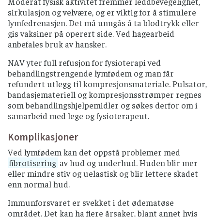
Moderat fysisk aktivitet fremmer leddbevegelighet,
sirkulasjon og velvære, og er viktig for å stimulere
lymfedrenasjen. Det må unngås å ta blodtrykk eller
gis vaksiner på operert side. Ved hagearbeid
anbefales bruk av hansker.
NAV yter full refusjon for fysioterapi ved
behandlingstrengende lymfødem og man får
refundert utlegg til kompresjonsmateriale. Pulsator,
bandasjemateriell og kompresjonsstrømper regnes
som behandlingshjelpemidler og søkes derfor om i
samarbeid med lege og fysioterapeut.
Komplikasjoner
Ved lymfødem kan det oppstå problemer med
fibrotisering
av hud og underhud. Huden blir mer
eller mindre stiv og uelastisk og blir lettere skadet
enn normal hud.
Immunforsvaret er svekket i det ødematøse
området. Det kan ha flere årsaker, blant annet hvis