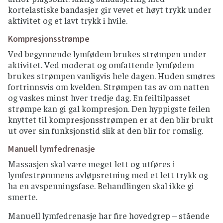
respirasjonen
kortelastiske bandasjer gir vevet et høyt trykk under
gjøres gjerne med bandasjen eller
aktivitet og et lavt trykk i hvile.
kompresjonsstrømpen på - dette gir enda
Kompresjonsstrømpe
bedre drenasjeeffekt
Ved begynnende lymfødem brukes strømpen under
aktivitet. Ved moderat og omfattende lymfødem
brukes strømpen vanligvis hele dagen. Huden smøres
fortrinnsvis om kvelden. Strømpen tas av om natten
og vaskes minst hver tredje dag. En feiltilpasset
strømpe kan gi gal kompresjon. Den hyppigste feilen
knyttet til kompresjonsstrømpen er at den blir brukt
ut over sin funksjonstid slik at den blir for romslig.
Manuell lymfedrenasje
Massasjen skal være meget lett og utføres i
lymfestrømmens avløpsretning med et lett trykk og
ha en avspenningsfase. Behandlingen skal ikke gi
smerte.
Manuell lymfedrenasje har fire hovedgrep – stående