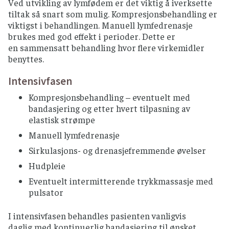
Ved utvikling av lymfødem er det viktig å iverksette
viktig å få tilpasset en kompresjonsstrømpe til
tiltak så snart som mulig. Kompresjonsbehandling er
armen eller benet. Hvis det er hevelse i håånden
viktigst i behandlingen. Manuell lymfedrenasje
kan også hanske brukes.
brukes med god effekt i perioder. Dette er
en sammensatt behandling hvor flere virkemidler
Kompresjonsstrømpe tas i bruk for å øke
benyttes.
vevstrykket. Strømpens trykk øker drenasjen av
lymfevæske. Strømpens graderte trykk er høyest
Intensivfasen
lengst ute og lavest nærmest kroppen. Strømpen
tilpasses ut fra omkretsmål som tas på flere
Kompresjonsbehandling – eventuelt med
definerte punkter på armen eller benet. Det
bandasjering og etter hvert tilpasning av
finnes også forskjellige kompresjonsklasser, men
elastisk strømpe
man bruker som oftest klasse I og II. Strømpen
Manuell lymfedrenasje
skal gi et fast trykk uten å være ubehagelig. Det
Sirkulasjons- og drenasjefremmende øvelser
kan ta litt tid å venne seg til en
kompresjonsstrømpe. Noen velger å bruke
Hudpleie
strømpen ved behov, mens andre bruker den
Eventuelt intermitterende trykkmassasje med
daglig.
pulsator
Ved lymfødem i hals og ansikt kan man bruke en
I intensivfasen behandles pasienten vanligvis
ansiktsmaske om natten (5). Ved lymfødem i
daglig med kontinuerlig bandasjering til ønsket
skrittet kan en sykkelbukse eller panty hjelpe.