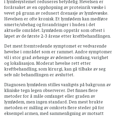
i lymfesystemet reduseres betydelig. Hevelsen er
forårsaket av en opphopning av proteinrik væske i
vevet på grunn av redusert drenasje av lymfevæske.
Hevelsen er ofte kronisk. Et lymfødem kan medføre
smerte/ubehag og forandringer i huden i det
aktuelle området. Lymfødem oppstår som oftest i
løpet av de første 2-3 årene etter kreftbehandlingen.
Det mest fremtredende symptomet er vedvarende
hevelse i området som er rammet. Andre symptomer
vil i stor grad avhenge av ødemets omfang, varighet
og lokalisasjon. Moderat hevelse rett etter
kreftbehandling, som kirurgi, kan gå tilbake av seg
selv når behandlingen er avsluttet.
Diagnosen lymfødem stilles vanligvis på bakgrunn av
kliniske tegn legen observerer. Det finnes flere
metoder for å måle omfanget eller graden av
lymfødem, men ingen standard. Den mest brukte
metoden er måling av omkrets flere steder på for
eksempel armen, med sammenligning av motsatt