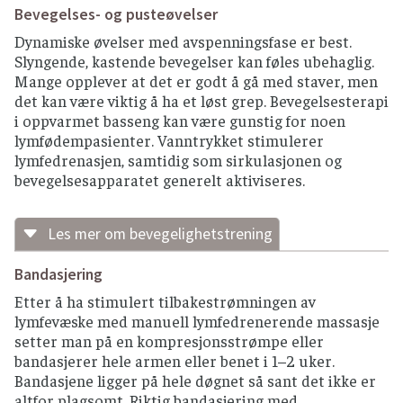
Bevegelses- og pusteøvelser
Dynamiske øvelser med avspenningsfase er best.
Slyngende, kastende bevegelser kan føles ubehaglig.
Mange opplever at det er godt å gå med staver, men
det kan være viktig å ha et løst grep. Bevegelsesterapi
i oppvarmet basseng kan være gunstig for noen
lymfødempasienter. Vanntrykket stimulerer
lymfedrenasjen, samtidig som sirkulasjonen og
bevegelsesapparatet generelt aktiviseres.
Les mer om bevegelighetstrening
Riktig tilpasset bevegelighetstrening
Bandasjering
fremmer sirkulasjonen uten å sette for store
Etter å ha stimulert tilbakestrømningen av
krav til et redusert lymfesystem
lymfevæske med manuell lymfedrenerende massasje
setter man på en kompresjonsstrømpe eller
gir god leddbevegelighet
bandasjerer hele armen eller benet i 1–2 uker.
stimulerer til dynamisk veksling mellom
Bandasjene ligger på hele døgnet så sant det ikke er
spenning og avspenning, gjerne i takt med
altfor plagsomt. Riktig bandasjering med