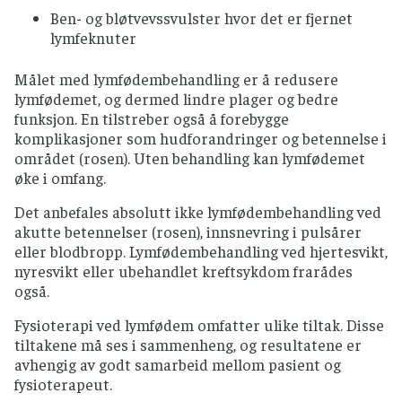
Ben- og bløtvevssvulster hvor det er fjernet
lymfeknuter
Målet med lymfødembehandling er å redusere
lymfødemet, og dermed lindre plager og bedre
funksjon. En tilstreber også å forebygge
komplikasjoner som hudforandringer og betennelse i
området (rosen). Uten behandling kan lymfødemet
øke i omfang.
Det anbefales absolutt ikke lymfødembehandling ved
akutte betennelser (rosen), innsnevring i pulsårer
eller blodbropp. Lymfødembehandling ved hjertesvikt,
nyresvikt eller ubehandlet kreftsykdom frarådes
også.
Fysioterapi ved lymfødem omfatter ulike tiltak. Disse
tiltakene må ses i sammenheng, og resultatene er
avhengig av godt samarbeid mellom pasient og
fysioterapeut.