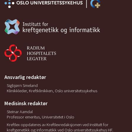
Norman SA, Russel Locario A, Potashnik SL,
et al (2009) Lymphedema in breast cancer
survivors: incidence, degree, time course,
treatment, and symptoms. J Clin Oncol
2009;27:390-397.
Johansen J, Overgaard J, Blichert Toft M,
Overgaard M. Treatment morbidity
associated with the management of the
axilla in breast-conserving therapy. Acta
Oncol 2000;39:349-54
Ansvarlig redaktør
Sigbjørn Smeland
Klinikkleder, Kreftklinikken, Oslo universitetssykehus
Medisinsk redaktør
Steinar Aamdal
Professor emeritus, Universitetet i Oslo
Kreftlex oppdateres av Kreftlexredaksjonen ved Institutt for
kreftgenetikk og informatikk ved Oslo universitetssykehus HF.