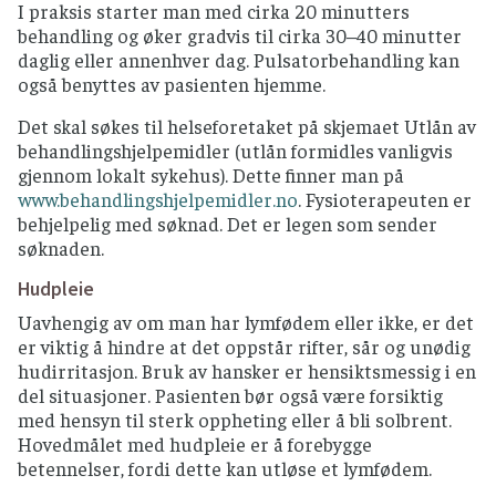
I praksis starter man med cirka 20 minutters
behandling og øker gradvis til cirka 30–40 minutter
daglig eller annenhver dag. Pulsatorbehandling kan
også benyttes av pasienten hjemme.
Det skal søkes til helseforetaket på skjemaet Utlån av
behandlingshjelpemidler (utlån formidles vanligvis
gjennom lokalt sykehus). Dette finner man på
www.behandlingshjelpemidler.no
. Fysioterapeuten er
behjelpelig med søknad. Det er legen som sender
søknaden.
Hudpleie
Uavhengig av om man har lymfødem eller ikke, er det
er viktig å hindre at det oppstår rifter, sår og unødig
hudirritasjon. Bruk av hansker er hensiktsmessig i en
del situasjoner. Pasienten bør også være forsiktig
med hensyn til sterk oppheting eller å bli solbrent.
Hovedmålet med hudpleie er å forebygge
betennelser, fordi dette kan utløse et lymfødem.