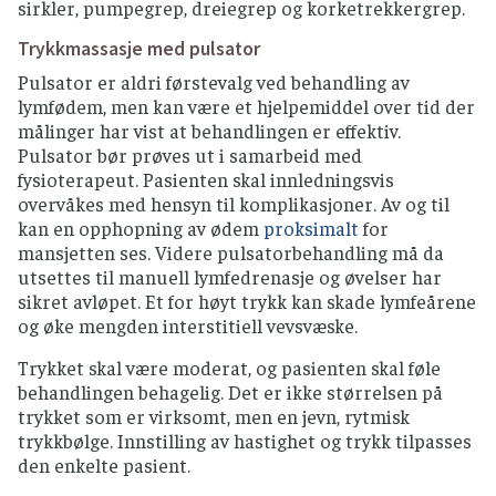
sirkler, pumpegrep, dreiegrep og korketrekkergrep.
Trykkmassasje med pulsator
Pulsator er aldri førstevalg ved behandling av
lymfødem, men kan være et hjelpemiddel over tid der
målinger har vist at behandlingen er effektiv.
Pulsator bør prøves ut i samarbeid med
fysioterapeut. Pasienten skal innledningsvis
overvåkes med hensyn til komplikasjoner. Av og til
kan en opphopning av ødem
proksimalt
for
mansjetten ses. Videre pulsatorbehandling må da
utsettes til manuell lymfedrenasje og øvelser har
sikret avløpet. Et for høyt trykk kan skade lymfeårene
og øke mengden interstitiell vevsvæske.
Trykket skal være moderat, og pasienten skal føle
behandlingen behagelig. Det er ikke størrelsen på
trykket som er virksomt, men en jevn, rytmisk
trykkbølge. Innstilling av hastighet og trykk tilpasses
den enkelte pasient.