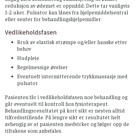
reduksjon av ødemet er oppnådd. Dette tar vanligvis
Ved hevelse i pungen eller penis kan man
1-2 uker. Pulsator kan lånes fra hjelpemiddelsentral
bandasjere, bruke tubigrip eller sykkelbukse.
eller senter for behandlingshjelpemidler.
Intermitterende trykkmassasje med
Vedlikeholdsfasen
pulsator
Bruk av elastisk strømpe og/eller hanske etter
Behandlingen gis med et elektrisk drevet apparat
behov
som blåser luft inn i en dobbeltvegget mansjett.
Mansjetten, som skal dekke hele armen eller
Hudpleie
benet, har flere kamre og lager en peristaltisk
Regelmessige øvelser
trykkbølge i innover mot kroppen som
Eventuelt intermitterende trykkmassasje med
stimulerer drenasjen og dermed minsker
pulsator
hevelsen.
Pasienten får i vedlikeholdsfasen noe behandling og
går eventuelt til kontroll hos fysioterapeut.
Behandlingsresultatet på kort sikt er nesten alltid
tilfredsstillende. På lengre sikt er resultatet helt
avhengig av at pasienten medvirker og følger opp de
tiltakene som anbefales.