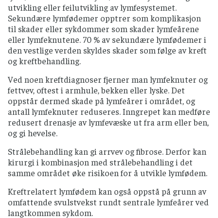
utvikling eller feilutvikling av lymfesystemet.
Sekundære lymfødemer opptrer som komplikasjon
til skader eller sykdommer som skader lymfeårene
eller lymfeknutene. 70 % av sekundære lymfødemer i
den vestlige verden skyldes skader som følge av kreft
og kreftbehandling.
Ved noen kreftdiagnoser fjerner man lymfeknuter og
fettvev, oftest i armhule, bekken eller lyske. Det
oppstår dermed skade på lymfeårer i området, og
antall lymfeknuter reduseres. Inngrepet kan medføre
redusert drenasje av lymfevæske ut fra arm eller ben,
og gi hevelse.
Strålebehandling kan gi arrvev og fibrose. Derfor kan
kirurgi i kombinasjon med strålebehandling i det
samme området øke risikoen for å utvikle lymfødem.
Kreftrelatert lymfødem kan også oppstå på grunn av
omfattende svulstvekst rundt sentrale lymfeårer ved
langtkommen sykdom.