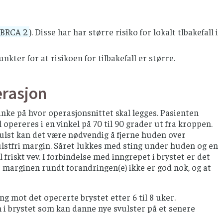
BRCA 2
). Disse har har større risiko for lokalt tlbakefall i
nkter for at risikoen for tilbakefall er større.
erasjon
anke på hvor operasjonsnittet skal legges. Pasienten
pereres i en vinkel på 70 til 90 grader ut fra kroppen.
ulst kan det være nødvendig å fjerne huden over
ulstfri margin. Såret lukkes med sting under huden og en
friskt vev. I forbindelse med inngrepet i brystet er det
 marginen rundt forandringen(e) ikke er god nok, og at
ng mot det opererte brystet etter 6 til 8 uker.
n i brystet som kan danne nye svulster på et senere