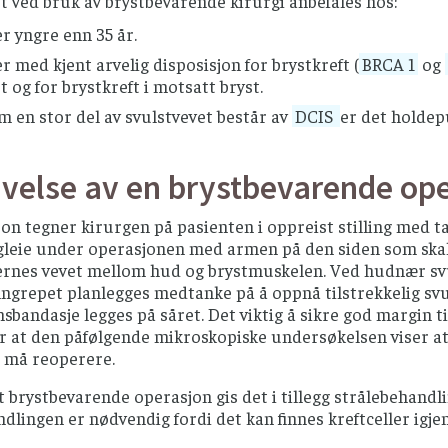
t ved bruk av brystbevarende kirurgi anbefales hos:
r yngre enn 35 år.
r med kjent arvelig disposisjon for brystkreft (
BRCA 1
og
t og for brystkreft i motsatt bryst.
 en stor del av svulstvevet består av
DCIS
er det holdepu
ivelse av en brystbevarende op
on tegner kirurgen på pasienten i oppreist stilling med t
ggleie under operasjonen med armen på den siden som skal o
fjernes vevet mellom hud og brystmuskelen. Ved hudnær sv
nngrepet planlegges medtanke på å oppnå tilstrekkelig sv
bandasje legges på såret. Det viktig å sikre god margin til 
or at den påfølgende mikroskopiske undersøkelsen viser at
 må reoperere.
t brystbevarende operasjon gis det i tillegg strålebehandli
dlingen er nødvendig fordi det kan finnes kreftceller igje