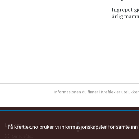
Ingrepet gj
årlig mammo
Informasjonen du finner i Kreftlex er utelukk
Lenker
På kreftlex.no bruker vi informasjonskapsler for samle in
Om Kreftlex