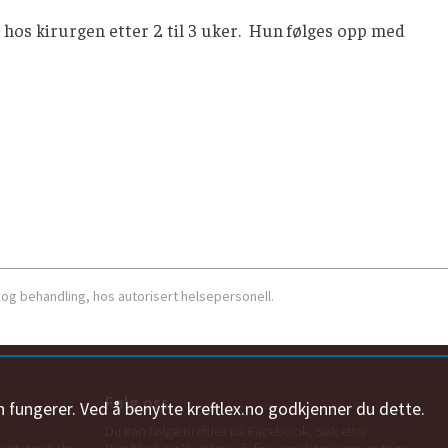
 hos kirurgen etter 2 til 3 uker. Hun følges opp med
 og behandling, hos autorisert helsepersonell.
Følg oss
n fungerer. Ved å benytte kreftlex.no godkjenner du dette.
Du kan følge Kreftlex på Facebook. Søk etter