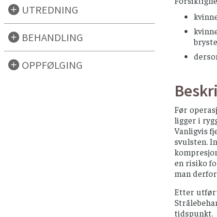
Forsiktighe
UTREDNING
kvinne
kvinne
BEHANDLING
bryste
dersom
OPPFØLGING
Beskr
Før operasj
ligger i ry
Vanligvis 
svulsten. I
kompresjons
en risiko f
man derfor
Etter utfør
Strålebehan
tidspunkt.