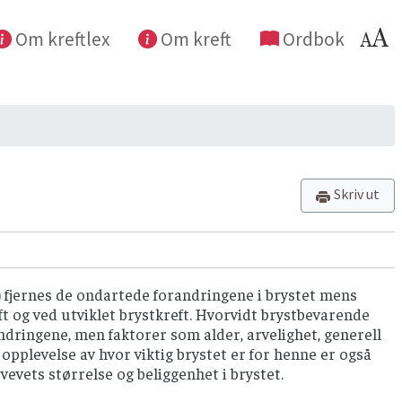
Om kreftlex
Om kreft
Ordbok
Skriv ut
 fjernes de ondartede forandringene i brystet mens
ft og ved utviklet brystkreft. Hvorvidt brystbevarende
dringene, men faktorer som alder, arvelighet, generell
opplevelse av hvor viktig brystet er for henne er også
vevets størrelse og beliggenhet i brystet.