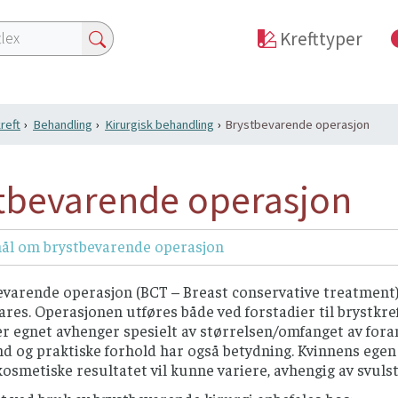
Krefttyper
reft
Behandling
Kirurgisk behandling
Brystbevarende operasjon
tbevarende operasjon
ål om brystbevarende operasjon
evarende operasjon (BCT – Breast conservative treatment)
ares. Operasjonen utføres både ved forstadier til brystkre
r egnet avhenger spesielt av størrelsen/omfanget av foran
nd og praktiske forhold har også betydning. Kvinnens egen 
 kosmetiske resultatet vil kunne variere, avhengig av svulst