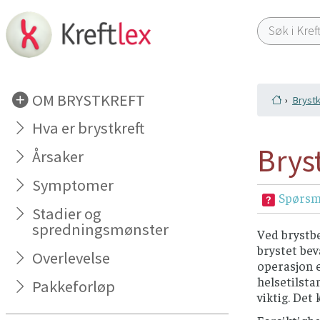
OM BRYSTKREFT
Brystk
Hva er brystkreft
Brys
Årsaker
Symptomer
Spørsm
Stadier og
spredningsmønster
Ved brystb
brystet bev
Overlevelse
operasjon e
helsetilsta
Pakkeforløp
viktig. Det