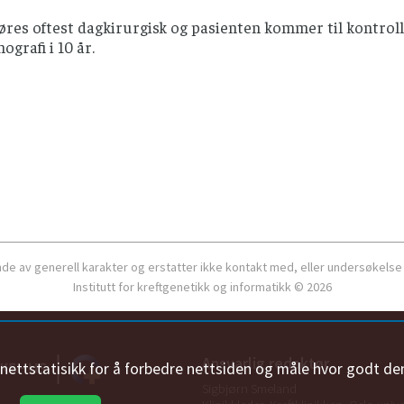
øres oftest dagkirurgisk og pasienten kommer til kontroll
grafi i 10 år.
ende av generell karakter og erstatter ikke kontakt med, eller undersøkelse
Institutt for kreftgenetikk og informatikk © 2026
Ansvarlig redaktør
n nettstatisikk for å forbedre nettsiden og måle hvor godt de
Sigbjørn Smeland