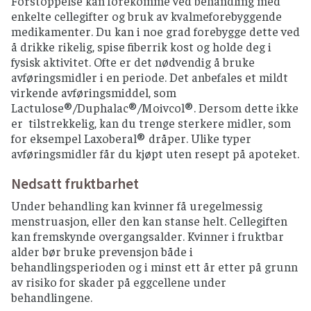
Forstoppelse kan forekomme ved behandling med
enkelte cellegifter og bruk av kvalmeforebyggende
medikamenter. Du kan i noe grad forebygge dette ved
å drikke rikelig, spise fiberrik kost og holde deg i
fysisk aktivitet. Ofte er det nødvendig å bruke
avføringsmidler i en periode. Det anbefales et mildt
virkende avføringsmiddel, som
Lactulose®/Duphalac®/Moivcol®. Dersom dette ikke
er tilstrekkelig, kan du trenge sterkere midler, som
for eksempel Laxoberal® dråper. Ulike typer
avføringsmidler får du kjøpt uten resept på apoteket.
Nedsatt fruktbarhet
Under behandling kan kvinner få uregelmessig
menstruasjon, eller den kan stanse helt. Cellegiften
kan fremskynde overgangsalder. Kvinner i fruktbar
alder bør bruke prevensjon både i
behandlingsperioden og i minst ett år etter på grunn
av risiko for skader på eggcellene under
behandlingene.