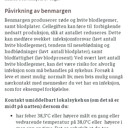
Påvirkning av benmargen
Benmargen produserer røde og hvite blodlegemer,
samt blodplater. Cellegiften kan føre til forbigående
nedsatt produksjon, slik at antallet reduseres. Dette
kan medføre svekket infeksjonsforsvar (lavt antall
hvite blodlegemer), tendens til neseblødning og
hudblødninger (lavt antall blodplater), samt
blodfattighet (lav blodprosent). Ved svært lavt antall
hvite blodlegemer, kan det være risiko for alvorlig
infeksjon som må behandles på sykehus. Forsøk å
leve et mest mulig normalt liv, men hvis mulig unngå
nærkontakt med mennesker du vet har en infeksjon,
som for eksempel forkjølelse.
Kontakt umiddelbart lokalsykehus (om det så er
midt på natten) dersom du:
har feber 38,3°C eller høyere målt en gang eller
vedvarende temperatur på 38,0°C eller høyere i
mer enn en time. Det er anbefalt at du tar