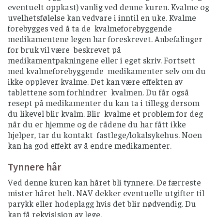
eventuelt oppkast) vanlig ved denne kuren. Kvalme og
uvelhetsfølelse kan vedvare i inntil en uke. Kvalme
forebygges ved å ta de kvalmeforebyggende
medikamentene legen har foreskrevet. Anbefalinger
for bruk vil være beskrevet på
medikamentpakningene eller i eget skriv. Fortsett
med kvalmeforebyggende medikamenter selv om du
ikke opplever kvalme. Det kan være effekten av
tablettene som forhindrer kvalmen. Du får også
resept på medikamenter du kan ta i tillegg dersom
du likevel blir kvalm. Blir kvalme et problem for deg
når du er hjemme og de rådene du har fått ikke
hjelper, tar du kontakt fastlege/lokalsykehus. Noen
kan ha god effekt av å endre medikamenter.
Tynnere hår
Ved denne kuren kan håret bli tynnere. De færreste
mister håret helt. NAV dekker eventuelle utgifter til
parykk eller hodeplagg hvis det blir nødvendig. Du
kan få rekvisisjon av lege.