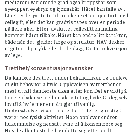
medfører i varierende grad også kroppshår som
øyevipper, øyebryn og kjønnshår. Håret kan falle av i
løpet av de første to til tre ukene etter oppstart med
cellegift, eller det kan gradvis tapes over en periode
på flere uker. Etter avsluttet cellegiftbehandling
kommer håret tilbake. Håret kan endre litt karakter,
både når det gjelder farge og struktur. NAV dekker
utgifter til parykk eller hodeplagg. Du får rekvisisjon
av lege.
Tretthet/konsentrasjonsvansker
Du kan føle deg trett under behandlingen og oppleve
et økt behov for å hvile. Opplevelsen av tretthet er
mest uttalt den første uken etter kur. Det er viktig å
finne en balanse mellom aktivitet og hvile. Gi deg selv
lov til å hvile mer enn du gjør til vanlig.
Undersøkelser viser imidlertid at det er gunstig å
være i noe fysisk aktivitet. Noen opplever endret
hukommelse og nedsatt evne til å konsentrere seg.
Hos de aller fleste bedrer dette seg etter endt