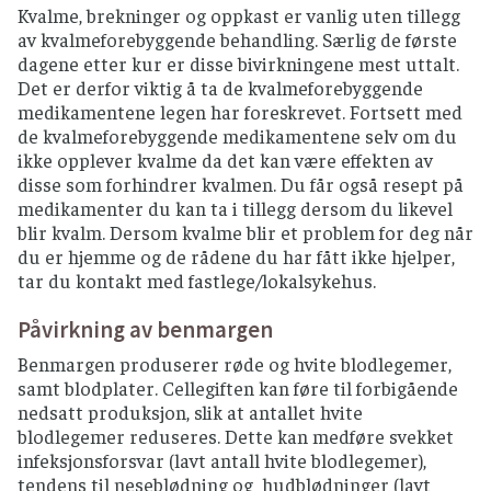
Kvalme, brekninger og oppkast er vanlig uten tillegg
av kvalmeforebyggende behandling. Særlig de første
dagene etter kur er disse bivirkningene mest uttalt.
Det er derfor viktig å ta de kvalmeforebyggende
medikamentene legen har foreskrevet. Fortsett med
de kvalmeforebyggende medikamentene selv om du
ikke opplever kvalme da det kan være effekten av
disse som forhindrer kvalmen. Du får også resept på
medikamenter du kan ta i tillegg dersom du likevel
blir kvalm. Dersom kvalme blir et problem for deg når
du er hjemme og de rådene du har fått ikke hjelper,
tar du kontakt med fastlege/lokalsykehus.
Påvirkning av benmargen
Benmargen produserer røde og hvite blodlegemer,
samt blodplater. Cellegiften kan føre til forbigående
nedsatt produksjon, slik at antallet hvite
blodlegemer reduseres. Dette kan medføre svekket
infeksjonsforsvar (lavt antall hvite blodlegemer),
tendens til neseblødning og hudblødninger (lavt