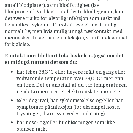
antall blodplater), samt blodfattighet (lav
blodprosent). Ved lavt antall hvite blodlegemer, kan
det være risiko for alvorlig infeksjon som raskt må
behandles i sykehus. Forsøk å leve et mest mulig
normalt liv, men hvis mulig unngå nærkontakt med
mennesker du vet har en infeksjon, som for eksempel
forkjølelse.
Kontakt umiddelbart lokalsykehus (også om det
er midt på natten) dersom du:
har feber 38,3 °C eller høyere målt en gang eller
vedvarende temperatur over 38,0 °C i mer enn
en time. Det er anbefalt at du tar temperaturen
i endetarmen med et elektronisk termometer.
føler deg uvel, har sykdomsfølelse og/eller har
symptomer på infeksjon (for eksempel hoste,
frysninger, diaré, svie ved vannlatning).
har nese- og/eller hudblødninger som ikke
stanser raskt