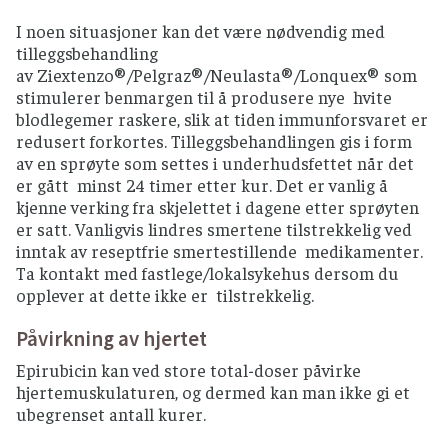
I noen situasjoner kan det være nødvendig med
tilleggsbehandling
av Ziextenzo®/Pelgraz®/Neulasta®/Lonquex® som
stimulerer benmargen til å produsere nye hvite
blodlegemer raskere, slik at tiden immunforsvaret er
redusert forkortes. Tilleggsbehandlingen gis i form
av en sprøyte som settes i underhudsfettet når det
er gått minst 24 timer etter kur. Det er vanlig å
kjenne verking fra skjelettet i dagene etter sprøyten
er satt. Vanligvis lindres smertene tilstrekkelig ved
inntak av reseptfrie smertestillende medikamenter.
Ta kontakt med fastlege/lokalsykehus dersom du
opplever at dette ikke er tilstrekkelig.
Påvirkning av hjertet
Epirubicin kan ved store total-doser påvirke
hjertemuskulaturen, og dermed kan man ikke gi et
ubegrenset antall kurer.