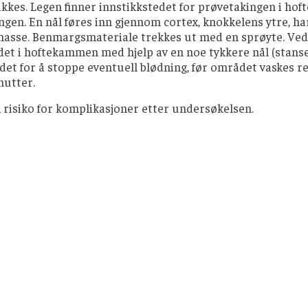
tikkes. Legen finner innstikkstedet for prøvetakingen i ho
gen. En nål føres inn gjennom cortex, knokkelens ytre, ha
masse. Benmargsmateriale trekkes ut med en sprøyte. Ved 
t i hoftekammen med hjelp av en noe tykkere nål (stanse)
det for å stoppe eventuell blødning, før området vaskes r
nutter.
n risiko for komplikasjoner etter undersøkelsen.