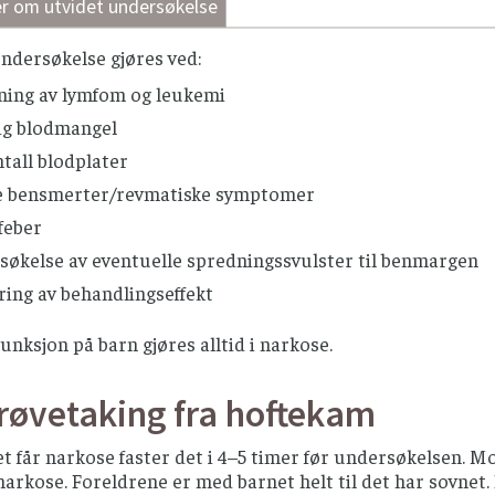
r om utvidet undersøkelse
elsen kan utvides til å inkludere:
dersøkelse gjøres ved:
cytometrisk immunfenotyping
(markørundersøkelse)
ning av lymfom og leukemi
osomundersøkelse under mikroskop (
cytogenetikk
)
lig blodmangel
e
genundersøkelser
ntall blodplater
e bensmerter/revmatiske symptomer
feber
søkelse av eventuelle spredningssvulster til benmargen
ring av behandlingseffekt
ksjon på barn gjøres alltid i narkose.
røvetaking fra hoftekam
t får narkose faster det i 4–5 timer før undersøkelsen. M
narkose. Foreldrene er med barnet helt til det har sovnet