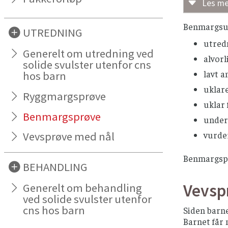
Les me
Undersøk
Benmargsun
UTREDNING
Flow
utred
Generelt om utredning ved
Krom
alvor
solide svulster utenfor cns
Andr
lavt a
hos barn
uklar
Ryggmargsprøve
uklar 
Benmargsprøve
under
vurde
Vevsprøve med nål
Benmargspun
BEHANDLING
Vevsp
Generelt om behandling
ved solide svulster utenfor
cns hos barn
Siden barne
Barnet får 