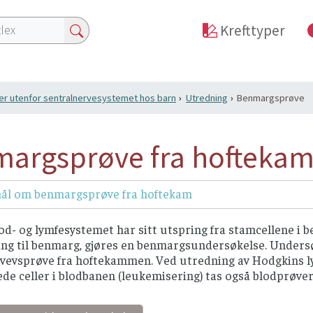
Krefttyper
er utenfor sentralnervesystemet hos barn
Utredning
Benmargsprøve
argsprøve fra hoftekam
ål om benmargsprøve fra hoftekam
lod- og lymfesystemet har sitt utspring fra stamcellene i
ng til benmarg, gjøres en benmargsundersøkelse. Undersø
 vevsprøve fra hoftekammen. Ved utredning av Hodgkins ly
e celler i blodbanen (leukemisering) tas også blodprøver