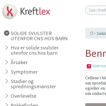
SOLIDE SVULSTER
Svulst
UTENFOR CNS HOS BARN
Hva er solide svulster
Benm
utenfor cns hos barn
Årsaker
Spørsm
Symptomer
Cellene i b
Stadier og
om spredni
spredningsmønster
og/eller en
om ondarted
Overlevelse
Pakkeforløp