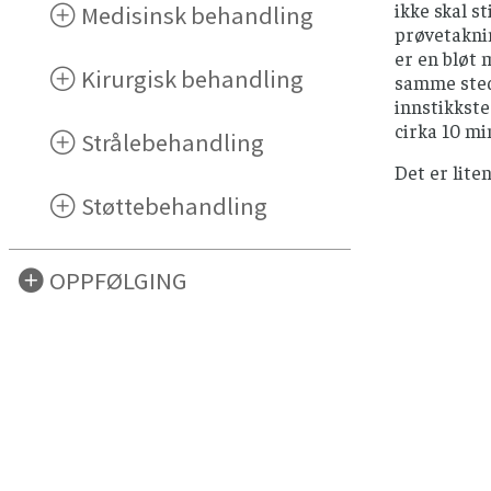
ikke skal s
Medisinsk behandling
prøvetaknin
er en bløt 
Kirurgisk behandling
samme stede
innstikkste
cirka 10 mi
Strålebehandling
Det er lite
Støttebehandling
OPPFØLGING