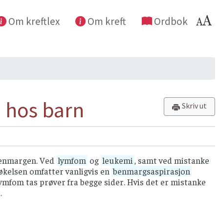
Om kreftlex
Om kreft
Ordbok
 hos barn
Skriv ut
 benmargen. Ved
lymfom
og
leukemi
, samt ved mistanke
kelsen omfatter vanligvis en
benmargsaspirasjon
mfom tas prøver fra begge sider. Hvis det er mistanke
.