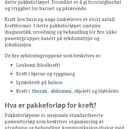
dette pakkeforløpet. Formålet er å gi forutsigbarhet
og trygghet for barnet og pårørende.
Kreft hos barn og unge innbefatter et stort antall
kreftformer. I dette pakkeforløpet omtales
diagnostikk, utredning og behandling for fire ulike
pasientgrupper basert på sykdomstype og
lokalisasjon.
De fire sykdomsgruppene som beskrives er:
Leukemi (blodkreft)
Kreft i hjerne og ryggmarg
Lymfekreft på halsen
Kreft i
thorax
,
abdomen
, skjelett og bløtdeler
Hva er pakkeforløp for kreft?
Pakkeforløpene er nasjonale standardiserte
pasientforløp som beskriver organisering av
utredning og behandling, kommunikasjon/dialog med