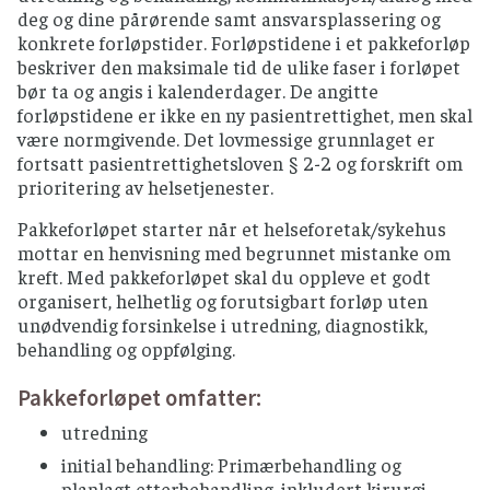
deg og dine pårørende samt ansvarsplassering og
konkrete forløpstider. Forløpstidene i et pakkeforløp
beskriver den maksimale tid de ulike faser i forløpet
bør ta og angis i kalenderdager. De angitte
forløpstidene er ikke en ny pasientrettighet, men skal
være normgivende. Det lovmessige grunnlaget er
fortsatt pasientrettighetsloven § 2-2 og forskrift om
prioritering av helsetjenester.
Pakkeforløpet starter når et helseforetak/sykehus
mottar en henvisning med begrunnet mistanke om
kreft. Med pakkeforløpet skal du oppleve et godt
organisert, helhetlig og forutsigbart forløp uten
unødvendig forsinkelse i utredning, diagnostikk,
behandling og oppfølging.
Pakkeforløpet omfatter:
utredning
initial behandling: Primærbehandling og
planlagt etterbehandling, inkludert kirurgi,