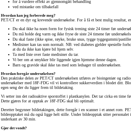
for å vurdere effekt av gjennomgått behandling
ved mistanke om tilbakefall
Hvordan kan jeg forberede meg?
PET/CT er en dyr og krevende undersøkelse. For å få et best mulig resultat, er
Du skal ikke ha noen form for fysisk trening siste 24 timer før undersø
Du må holde deg varm og ikke fryse de siste 24 timene før undersøkels
Du skal faste (ikke spise, røyke, bruke snus, tygge tyggegummi/pastil
Medisiner kan tas som normalt. NB: ved diabetes gjelder spesielle forh
at du da ikke kan kjøre bil hjem selv.
Ta med liste over faste medisiner du tar.
Vi ber om at smykker blir liggende igjen hjemme denne dagen.
Barn og gravide skal ikke tas med som ledsager til undersøkelsen.
Hvordan foregår undersøkelsen?
Den praktiske delen av PET/CT undersøkelsen utføres av bioingeniør og radiog
undersøkelser med 18F-FDG vil vi kontrollere sukkerverdien i blodet ditt. B
egen seng der du ligger frem til bildetaking.
Vi setter inn det radioaktive sporstoffet i plastkanylen. Det tar cirka en time f
Dette gjøres for at opptak av 18F-FDG skal bli optimalt.
Deretter begynner bildetakingen, dette foregår i en scanner i et annet rom. P
bildeopptaket må du også ligge helt stille. Under bildeopptak sitter personale
underkant av 30 min.
Gjør det vondt?