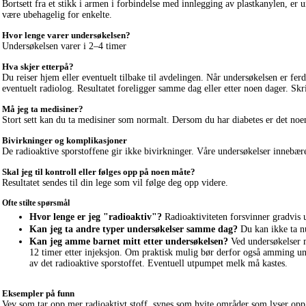
Bortsett fra et stikk i armen i forbindelse med innlegging av plastkanylen, e
være ubehagelig for enkelte.
Hvor lenge varer undersøkelsen?
Undersøkelsen varer i 2–4 timer
Hva skjer etterpå?
Du reiser hjem eller eventuelt tilbake til avdelingen. Når undersøkelsen er fe
eventuelt radiolog. Resultatet foreligger samme dag eller etter noen dager. Skr
Må jeg ta medisiner?
Stort sett kan du ta medisiner som normalt. Dersom du har diabetes er det noen
Bivirkninger og komplikasjoner
De radioaktive sporstoffene gir ikke bivirkninger. Våre undersøkelser innebærer
Skal jeg til kontroll eller følges opp på noen måte?
Resultatet sendes til din lege som vil følge deg opp videre.
Ofte stilte spørsmål
Hvor lenge er jeg "radioaktiv"?
Radioaktiviteten forsvinner gradvis u
Kan jeg ta andre typer undersøkelser samme dag?
Du kan ikke ta n
Kan jeg amme barnet mitt etter undersøkelsen?
Ved undersøkelser m
12 timer etter injeksjon. Om praktisk mulig bør derfor også amming un
av det radioaktive sporstoffet. Eventuell utpumpet melk må kastes.
Eksempler på funn
Vev som tar opp mer radioaktivt stoff, synes som hvite områder som lyser opp 