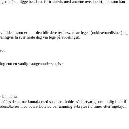
ingen må du ligge helt i ro, fortrinnsvis med armene over hodet, noe som kan
v bildene som er tatt, den blir deretter besvart av legen (nukleærmedisiner) og
vanligvis få svar neste dag via lege på avdelingen.
vet.
tning enn en vanlig røntgenundersøkelse.
 kan du ta.
befales det at nærkontakt med spedbarn holdes så kortvarig som mulig i inntil
undersøkelser med 68Ga-Dotatoc bør amming avbrytes i 8 timer etter injeksjon