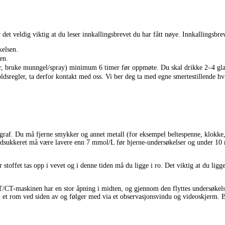
 det veldig viktig at du leser innkallingsbrevet du har fått nøye. Innkallingsb
kelsen.
en.
ler, bruke munngel/spray) minimum 6 timer før oppmøte. Du skal drikke 2–4 gla
oldsregler, ta derfor kontakt med oss. Vi ber deg ta med egne smertestillende h
raf. Du må fjerne smykker og annet metall (for eksempel beltespenne, klokke, 
lodsukkeret må være lavere enn 7 mmol/L før hjerne-undersøkelser og under 10
ør stoffet tas opp i vevet og i denne tiden må du ligge i ro. Det viktig at du ligg
ET/CT-maskinen har en stor åpning i midten, og gjennom den flyttes undersøkel
t i et rom ved siden av og følger med via et observasjonsvindu og videoskjerm. 