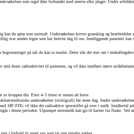
r undersøkelsen som regel ikke forbundet med smerte eller plager. Under avbildn
rdig kan du spise som normalt. Undersøkelsen krever gransking og bearbeidelse a
iftlig svar sendes legen som har henvist deg til oss. Inneliggende pasienter kan 
 begrensninger på når du kan ta insulin. Dette står det mer om i innkallingsbre
 små doser radioaktivitet til pasienten, og vil ikke medføre større strålebelas
t av kroppen din. Etter 4–5 timer er nesten alt borte.
ukleærmedisinske undersøkelser (scintigrafi) før neste dag. Andre undersøkelser
ed 18F-FDG vil ikke det radioaktive sporstoffet gå over i melk. Imidlertid an
ngås i denne perioden. Utpumpet morsmelk kan gis til barnet via flaske. Ved 
mer i forhold til annet vev som tar opp mindre sukker.