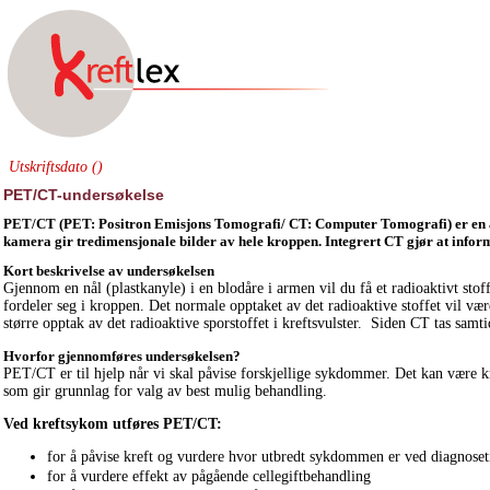
Utskriftsdato ()
PET/CT-undersøkelse
PET/CT (PET: Positron Emisjons Tomografi/ CT: Computer Tomografi) er en ava
kamera gir tredimensjonale bilder av hele kroppen. Integrert CT gjør at infor
Kort beskrivelse av undersøkelsen
Gjennom en nål (plastkanyle) i en blodåre i armen vil du få et radioaktivt stof
fordeler seg i kroppen. Det normale opptaket av det radioaktive stoffet vil v
større opptak av det radioaktive sporstoffet i kreftsvulster. Siden CT tas sa
Hvorfor gjennomføres undersøkelsen?
PET/CT er til hjelp når vi skal påvise forskjellige sykdommer. Det kan være k
som gir grunnlag for valg av best mulig behandling.
Ved kreftsykom utføres PET/CT:
for å påvise kreft og vurdere hvor utbredt sykdommen er ved diagnose
for å vurdere effekt av pågående cellegiftbehandling