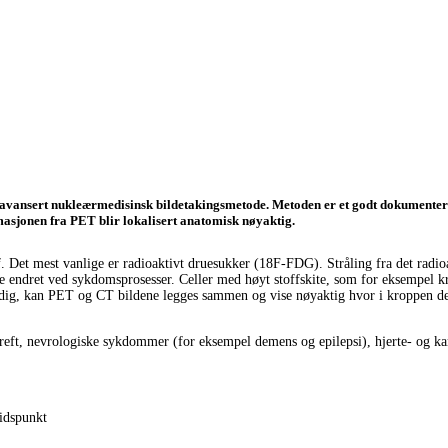
nsert nukleærmedisinsk bildetakingsmetode. Metoden er et godt dokumentert, ve
masjonen fra PET blir lokalisert anatomisk nøyaktig.
f. Det mest vanlige er radioaktivt druesukker (18F-FDG). Stråling fra det radioa
ære endret ved sykdomsprosesser. Celler med høyt stoffskite, som for eksempel k
mtidig, kan PET og CT bildene legges sammen og vise nøyaktig hvor i kroppen de
reft, nevrologiske sykdommer (for eksempel demens og epilepsi), hjerte- og kar
tidspunkt