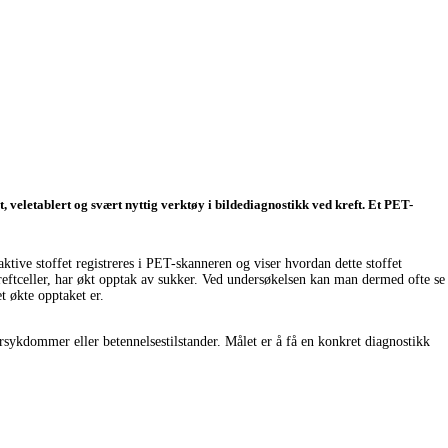
letablert og svært nyttig verktøy i bildediagnostikk ved kreft. Et PET-
ktive stoffet registreres i PET-skanneren og viser hvordan dette stoffet
reftceller, har økt opptak av sukker. Ved undersøkelsen kan man dermed ofte se
t økte opptaket er.
sykdommer eller betennelsestilstander. Målet er å få en konkret diagnostikk