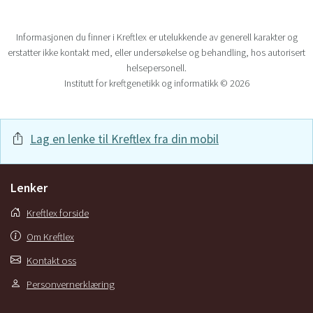
Informasjonen du finner i Kreftlex er utelukkende av generell karakter og
erstatter ikke kontakt med, eller undersøkelse og behandling, hos autorisert
helsepersonell.
Institutt for kreftgenetikk og informatikk © 2026
Lag en lenke til Kreftlex fra din mobil
Lenker
Kreftlex forside
Om Kreftlex
Kontakt oss
Personvernerklæring