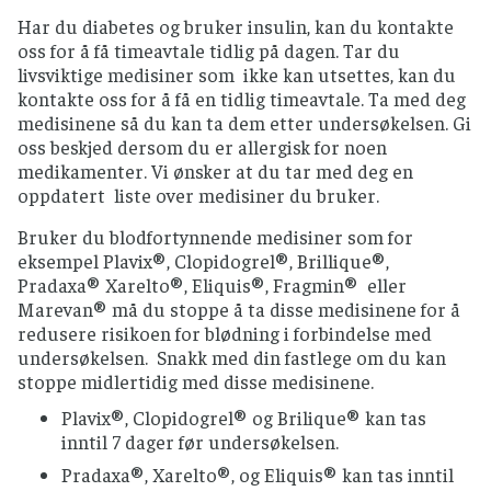
Har du diabetes og bruker insulin, kan du kontakte
oss for å få timeavtale tidlig på dagen. Tar du
livsviktige medisiner som ikke kan utsettes, kan du
kontakte oss for å få en tidlig timeavtale. Ta med deg
medisinene så du kan ta dem etter undersøkelsen. Gi
oss beskjed dersom du er allergisk for noen
medikamenter. Vi ønsker at du tar med deg en
oppdatert liste over medisiner du bruker.
Bruker du blodfortynnende medisiner som for
eksempel Plavix®, Clopidogrel®, Brillique®,
Pradaxa® Xarelto®, Eliquis®, Fragmin® eller
Marevan® må du stoppe å ta disse medisinene for å
redusere risikoen for blødning i forbindelse med
undersøkelsen. Snakk med din fastlege om du kan
stoppe midlertidig med disse medisinene.
Plavix®, Clopidogrel® og Brilique® kan tas
inntil 7 dager før undersøkelsen.
Pradaxa®, Xarelto®, og Eliquis® kan tas inntil