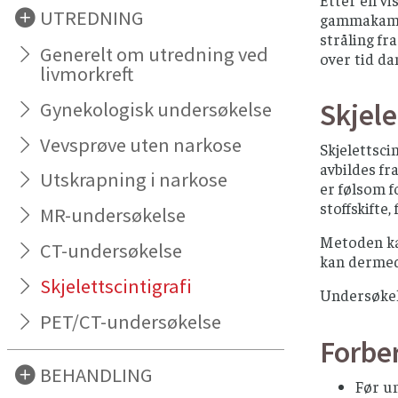
UTREDNING
gammakamera
stråling fr
Generelt om utredning ved
over tid da
livmorkreft
Skjele
Gynekologisk undersøkelse
Vevsprøve uten narkose
Skjelettsci
avbildes fr
Utskrapning i narkose
er følsom 
stoffskifte
MR-undersøkelse
Metoden ka
CT-undersøkelse
kan dermed 
Skjelettscintigrafi
Undersøkel
PET/CT-undersøkelse
Forbe
BEHANDLING
Før un