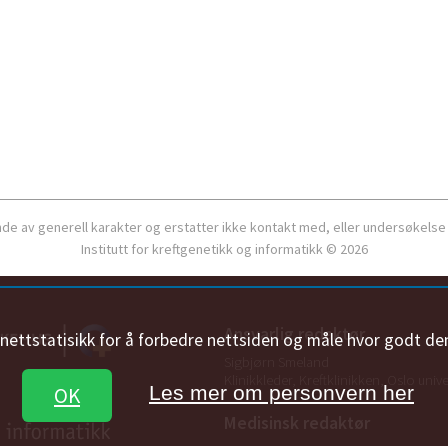
ende av generell karakter og erstatter ikke kontakt med, eller undersøkelse
Institutt for kreftgenetikk og informatikk © 2026
Ansvarlig redaktør
n nettstatisikk for å forbedre nettsiden og måle hvor godt de
Sigbjørn Smeland
Klinikkleder, Kreftklinikken, Oslo univ
Les mer om personvern her
OK
Medisinsk redaktør