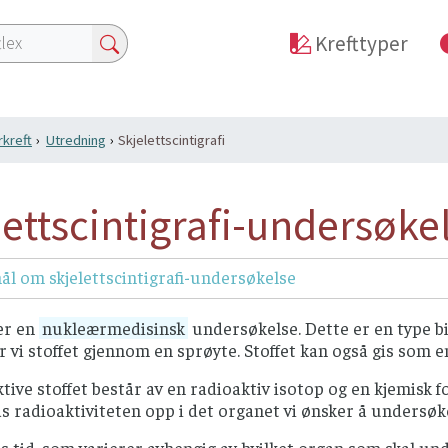
Krefttyper
kreft
Utredning
Skjelettscintigrafi
lettscintigrafi-undersøke
l om skjelettscintigrafi-undersøkelse
 er en
nukleærmedisinsk
undersøkelse. Dette er en type bi
ir vi stoffet gjennom en sprøyte. Stoffet kan også gis som 
tive stoffet består av en radioaktiv isotop og en kjemisk f
as radioaktiviteten opp i det organet vi ønsker å undersøke
ss tid, som varierer avhengig av hvilket organ som skal und