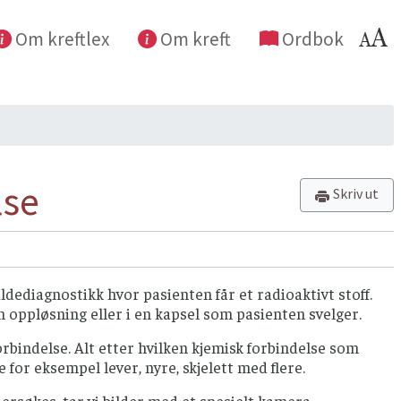
Om kreftlex
Om kreft
Ordbok
lse
Skriv ut
ldediagnostikk hvor pasienten får et radioaktivt stoff.
en oppløsning eller i en kapsel som pasienten svelger.
orbindelse. Alt etter hvilken kjemisk forbindelse som
 for eksempel lever, nyre, skjelett med flere.
ersøkes, tar vi bilder med et spesielt kamera ‐