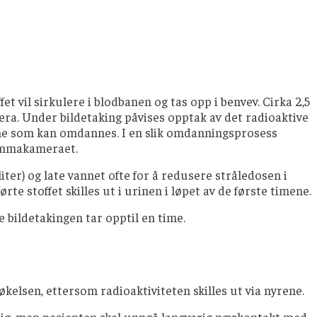
tar bilder mens pasienten ligger stille på en
benk som beveger seg.
et vil sirkulere i blodbanen og tas opp i benvev. Cirka 2,5
era. Under bildetaking påvises opptak av det radioaktive
kjerne som kan omdannes. I en slik omdanningsprosess
 gammakameraet.
liter) og late vannet ofte for å redusere stråledosen i
te stoffet skilles ut i urinen i løpet av de første timene.
e bildetakingen tar opptil en time.
økelsen, ettersom radioaktiviteten skilles ut via nyrene.
lig, men pasienten skal unngå langvarig nærkontakt med