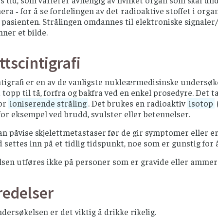
 ‐ for å se fordelingen av det radioaktive stoffet i org
a pasienten. Strålingen omdannes til elektroniske signaler/l
nner et bilde.
ttscintigrafi
ntigrafi er en av de vanligste nukleærmedisinske undersøke
a topp til tå, forfra og bakfra ved en enkel prosedyre. Det
for
ioniserende stråling
. Det brukes en radioaktiv
isotop
, for eksempel ved brudd, svulster eller betennelser.
n påvise skjelettmetastaser før de gir symptomer eller e
settes inn på et tidlig tidspunkt, noe som er gunstig for å 
sen utføres ikke på personer som er gravide eller ammer
redelser
dersøkelsen er det viktig å drikke rikelig.