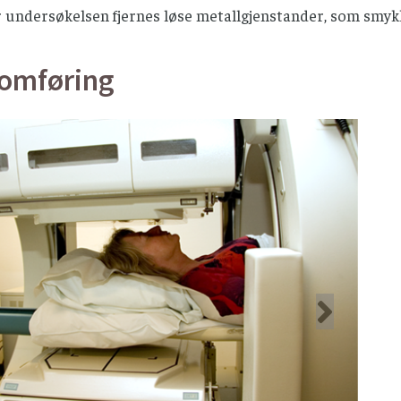
 undersøkelsen fjernes løse metallgjenstander, som smyk
omføring
rige
Nest