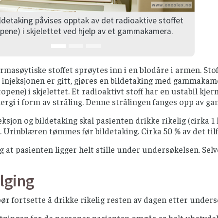
åvises opptak av det radioaktive stoffet
Gammakameraet 
jelettet ved hjelp av et gammakamera.
rmasøytiske stoffet sprøytes inn i en blodåre i armen. Stoff
 injeksjonen er gitt, gjøres en bildetaking med gammakam
otopene) i skjelettet. Et radioaktivt stoff har en ustabil 
nergi i form av stråling. Denne strålingen fanges opp av
ksjon og bildetaking skal pasienten drikke rikelig (cirka 1 
 Urinblæren tømmes før bildetaking. Cirka 50 % av det tilfør
ig at pasienten ligger helt stille under undersøkelsen. Selv
lging
ør fortsette å drikke rikelig resten av dagen etter unders
stningen for de personer pasienten omgås er helt ubetyde