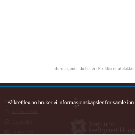
Informasjonen du finner i Kreftlex er utelukk
Lenker
På kreftlex.no bruker vi informasjonskapsler for samle in
Kreftlex forside
Om Kreftlex
Kontakt oss