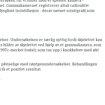
anet. Gammakameraet registrerer altså radioaktiv
ysglimt (scintillasjon ‐ derav navnet scintigrafi) som
lser. Undersøkelsen er særlig nyttig fordi skjelettet kan
 tas bilder av skjelettet ved hjelp av et gammakamera, som
(99Tc-merket fosfat), som tas opp i knokkelvev med økt
r påviselige med røntgenundersøkelser. Behandlingen
få et positivt resultat.
.