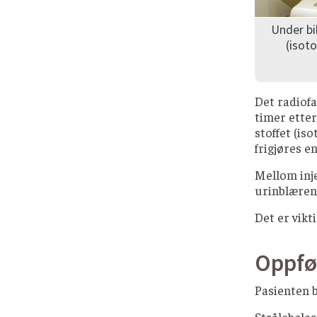
Under bildetaking p
(isotopene) i sk
Det radiofa
timer etter
stoffet (is
frigjøres e
Mellom inje
urinblæren.
Det er vikt
Oppfø
Pasienten b
Strålebela