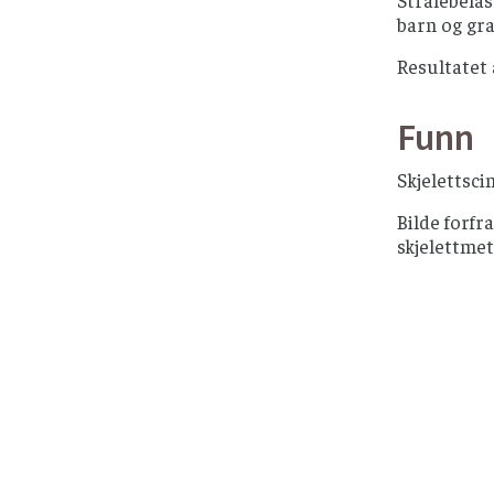
barn og gr
Resultatet 
Funn
Skjelettsci
Bilde forfr
skjelettmet