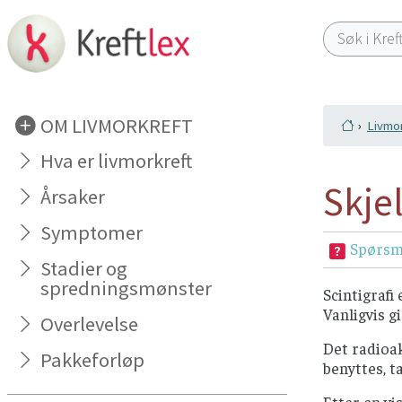
OM LIVMORKREFT
Livmor
Hva er livmorkreft
Skje
Årsaker
Symptomer
Spørsmå
Stadier og
spredningsmønster
Scintigrafi
Vanligvis g
Overlevelse
Det radioak
Pakkeforløp
benyttes, t
Etter en vi