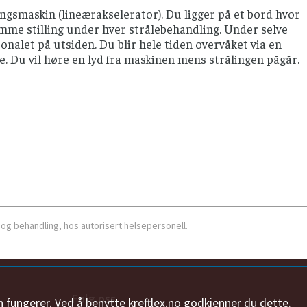
ngsmaskin (lineærakselerator). Du ligger på et bord hvor
 samme stilling under hver strålebehandling. Under selve
onalet på utsiden. Du blir hele tiden overvåket via en
. Du vil høre en lyd fra maskinen mens strålingen pågår.
 og behandling, hos autorisert helsepersonell.
Følg oss
n fungerer. Ved å benytte kreftlex.no godkjenner du dette.