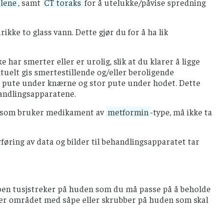
lene
, samt
CT toraks
for å utelukke/påvise spredning
ke to glass vann. Dette gjør du for å ha lik
kke har smerter eller er urolig, slik at du klarer å ligge
ntuelt gis smertestillende og/eller beroligende
t pute under knærne og stor pute under hodet. Dette
handlingsapparatene.
som bruker medikament av
metformin
-type, må ikke ta
rføring av data og bilder til behandlingsapparatet tar
noen tusjstreker på huden som du må passe på å beholde
sker området med såpe eller skrubber på huden som skal