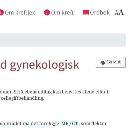
Om kreftlex
Om kreft
Ordbok
ed gynekologisk
Skriv ut
mer. Strålebehandling kan benyttes alene eller i
ellegiftbehandling.
ngsområdet må det foreligge
MR
/
CT
, som dekker