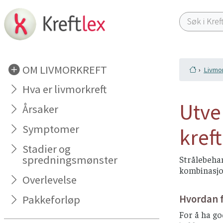
OM LIVMORKREFT
Livmor
Hva er livmorkreft
Utve
Årsaker
Symptomer
kreft
Stadier og
spredningsmønster
Strålebehan
kombinasjo
Overlevelse
Hvordan 
Pakkeforløp
For å ha go