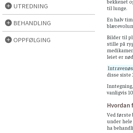
bekkenet o
UTREDNING
til lunge.
En halv tim
BEHANDLING
blærevolum
Bilder til 
OPPFØLGING
stille på r
medikament
leiet er nø
Intravenøs
disse siste
Inntegning,
vanligvis 10
Hvordan 
Ved første 
under hele
ha behandli