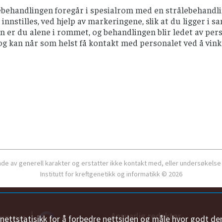
ebehandlingen foregår i spesialrom med en strålebehandli
t innstilles, ved hjelp av markeringene, slik at du ligger i
n er du alene i rommet, og behandlingen blir ledet av pers
g kan når som helst få kontakt med personalet ved å vinke
ende av generell karakter og erstatter ikke kontakt med, eller undersøkelse
Institutt for kreftgenetikk og informatikk © 2026
Ansvarlig redaktør
n nettstatisikk for å forbedre nettsiden og måle hvor godt de