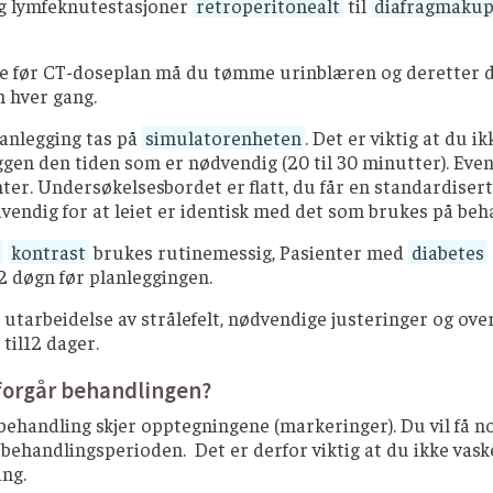
g lymfeknutestasjoner
retroperitonealt
til
diafragmakup
e før CT-doseplan må du tømme urinblæren og deretter drik
 hver gang.
planlegging tas på
simulatorenheten
. Det er viktig at du i
yggen den tiden som er nødvendig (20 til 30 minutter). Eve
er. Undersøkelsesbordet er flatt, du får en standardiser
dvendig for at leiet er identisk med det som brukes på be
kontrast
brukes rutinemessig, Pasienter med
diabetes
 2 døgn før planleggingen.
 utarbeidelse av strålefelt, nødvendige justeringer og ove
 til12 dager.
forgår behandlingen?
behandling skjer opptegningene (markeringer). Du vil få 
 behandlingsperioden. Det er derfor viktig at du ikke va
ng.