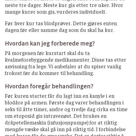
neste tre dager. Neste kur gis etter tre uker. Hvor
mange kurer som gis, vurderes individuelt.
Før hver kur tas blodprøver. Dette gjøres enten
dagen før eller samme dag som du skal ha kur.
Hvordan kan jeg forberede meg?
På morgenen før kurstart skal du ta
kvalmeforebyggende medikamenter. Disse tas etter
anvisning fra lege. Vi anbefaler at du spiser vanlig
frokost før du kommer til behandling.
Hvordan foregår behandlingen?
Før kuren starter får du lagt inn en kanyle i en
blodåre på armen. Første dag varer behandlingen i
seks til åtte timer, andre og tredje dag cirka en time
om etoposid gis intravenøst. Det brukes en
dråpetellemaskin (infusjonspumpe) for at riktig
mengde væske skal gå inn på riktig tid. I forbindelse
med kuren får du mye væske. Det er derfor viktig å