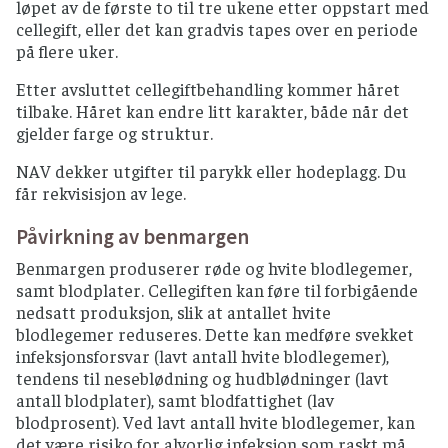
løpet av de første to til tre ukene etter oppstart med
cellegift, eller det kan gradvis tapes over en periode
på flere uker.
Etter avsluttet cellegiftbehandling kommer håret
tilbake. Håret kan endre litt karakter, både når det
gjelder farge og struktur.
NAV dekker utgifter til parykk eller hodeplagg. Du
får rekvisisjon av lege.
Påvirkning av benmargen
Benmargen produserer røde og hvite blodlegemer,
samt blodplater. Cellegiften kan føre til forbigående
nedsatt produksjon, slik at antallet hvite
blodlegemer reduseres. Dette kan medføre svekket
infeksjonsforsvar (lavt antall hvite blodlegemer),
tendens til neseblødning og hudblødninger (lavt
antall blodplater), samt blodfattighet (lav
blodprosent). Ved lavt antall hvite blodlegemer, kan
det være risiko for alvorlig infeksjon som raskt må