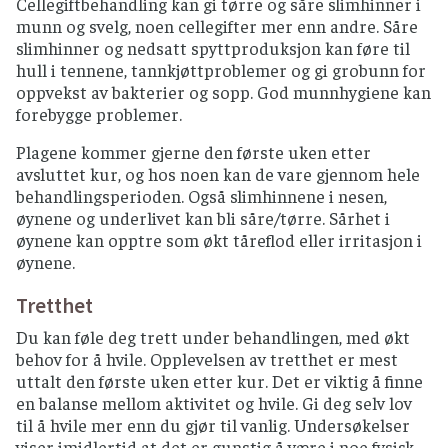
Cellegiftbehandling kan gi tørre og såre slimhinner i
munn og svelg, noen cellegifter mer enn andre. Såre
slimhinner og nedsatt spyttproduksjon kan føre til
hull i tennene, tannkjøttproblemer og gi grobunn for
oppvekst av bakterier og sopp. God munnhygiene kan
forebygge problemer.
Plagene kommer gjerne den første uken etter
avsluttet kur, og hos noen kan de vare gjennom hele
behandlingsperioden. Også slimhinnene i nesen,
øynene og underlivet kan bli såre/tørre. Sårhet i
øynene kan opptre som økt tåreflod eller irritasjon i
øynene.
Tretthet
Du kan føle deg trett under behandlingen, med økt
behov for å hvile. Opplevelsen av tretthet er mest
uttalt den første uken etter kur. Det er viktig å finne
en balanse mellom aktivitet og hvile. Gi deg selv lov
til å hvile mer enn du gjør til vanlig. Undersøkelser
viser imidlertid at det er gunstig å være i noe fysisk