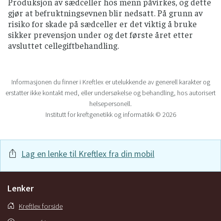
Produksjon av sædceller hos menn påvirkes, og dette
gjør at befruktningsevnen blir nedsatt. På grunn av
risiko for skade på sædceller er det viktig å bruke
sikker prevensjon under og det første året etter
avsluttet cellegiftbehandling.
Informasjonen du finner i Kreftlex er utelukkende av generell karakter og
erstatter ikke kontakt med, eller undersøkelse og behandling, hos autorisert
helsepersonell.
Institutt for kreftgenetikk og informatikk © 2026
Lag en lenke til Kreftlex fra din mobil
Lenker
Kreftlex forside