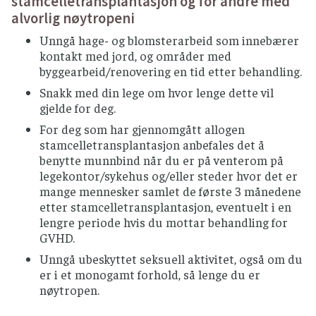
stamcelletransplantasjon og for andre med
pasteurisert melk.
alvorlig nøytropeni
Myke modningsoster (camembert, brie,
Unngå hage- og blomsterarbeid som innebærer
blåmuggost o.l.) bør unngås, men sauser og
kontakt med jord, og områder med
annen mat med disse produktene er trygt å
byggearbeid/renovering en tid etter behandling.
spise varmebehandlet.
Snakk med din lege om hvor lenge dette vil
Spis is som er i forseglet innpakking, unngå
gjelde for deg.
softis og kuleis fra utsalgssteder
For deg som har gjennomgått allogen
SNACKS, NØTTER OG ISKREM
stamcelletransplantasjon anbefales det å
benytte munnbind når du er på venterom på
Benytt helst nøtteprodukter som er røstet og
legekontor/sykehus og/eller steder hvor det er
fra forseglete forpakninger.
mange mennesker samlet de første 3 månedene
Springvann og norskprodusert flaskevann
etter stamcelletransplantasjon, eventuelt i en
anses som trygt i Norge
lengre periode hvis du mottar behandling for
GVHD.
Unngå vann fra private brønner som ikke har
godkjenningsplikt (for eksempel hytter).
Unngå ubeskyttet seksuell aktivitet, også om du
er i et monogamt forhold, så lenge du er
Ved tvil om drikkevannskvaliteten, bør
nøytropen.
flaskevann benyttes