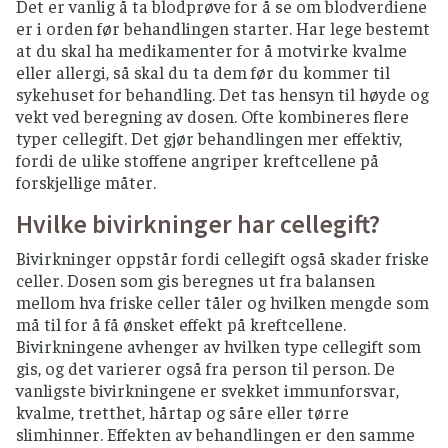
Det er vanlig å ta blodprøve for å se om blodverdiene
er i orden før behandlingen starter. Har lege bestemt
at du skal ha medikamenter for å motvirke kvalme
eller allergi, så skal du ta dem før du kommer til
sykehuset for behandling. Det tas hensyn til høyde og
vekt ved beregning av dosen. Ofte kombineres flere
typer cellegift. Det gjør behandlingen mer effektiv,
fordi de ulike stoffene angriper kreftcellene på
forskjellige måter.
Hvilke bivirkninger har cellegift?
Bivirkninger oppstår fordi cellegift også skader friske
celler. Dosen som gis beregnes ut fra balansen
mellom hva friske celler tåler og hvilken mengde som
må til for å få ønsket effekt på kreftcellene.
Bivirkningene avhenger av hvilken type cellegift som
gis, og det varierer også fra person til person. De
vanligste bivirkningene er svekket immunforsvar,
kvalme, tretthet, hårtap og såre eller tørre
slimhinner. Effekten av behandlingen er den samme