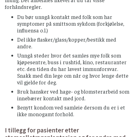
mulig. Det anbefales likevel at du tar visse
forhåndsregler.
KOSTTILSKUDD OG HELSEKOST
Du bør unngå kontakt med folk som har
Snakk med din behandlende lege før eventuelt
symptomer på smittsom sykdom (forkjølelse,
bruk av kosttilskudd og helsekost som for
influensa o.l.)
eksempel fermenterte produkter og
Del ikke flasker/glass/kopper/bestikk med
probiotika.
andre.
Det bør utøves særlig forsiktighet til
Unngå steder hvor det samles mye folk som
urtebaserte kosttilskudd.
kjøpesentre, buss i rushtid, kino, restauranter
etc. den tiden du har lavest immunforsvar.
KRYDDER (TØRKET) OG FRISKE URTER
Snakk med din lege om når og hvor lenge dette
Ferske urter og tørket krydder fra norske
vil gjelde for deg.
produsenter kan brukes uten
Bruk hansker ved hage- og blomsterarbeid som
varmebehandling.
innebærer kontakt med jord.
Importerte ferske urter og tørket krydder
Benytt kondom ved samleie dersom du er i et
bør varmebehandles før bruk.
ikke monogamt forhold.
MEIERIPRODUKTER
I tillegg for pasienter etter
Bruk kun produkter som er laget av