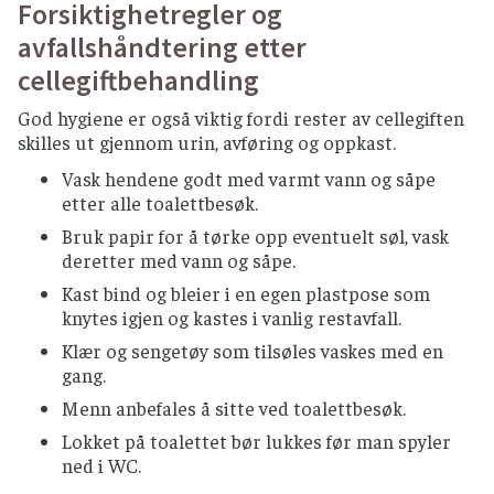
Forsiktighetregler og
Anbefalinger for god
avfallshåndtering etter
kjøkkenhygiene
cellegiftbehandling
KJØKKENREDSKAPER
God hygiene er også viktig fordi rester av cellegiften
Bytt redskaper mellom håndtering av ulike
skilles ut gjennom urin, avføring og oppkast.
råvarer for å forhindre krysskontaminering.
Vask hendene godt med varmt vann og såpe
Vask over flater på kjøkken ofte.
etter alle toalettbesøk.
Bytt klut ofte og vask kluten på minst 65 °C, ev.
Bruk papir for å tørke opp eventuelt søl, vask
legg i klor over natten.
deretter med vann og såpe.
Bruk aldri samme klut på benken og på
Kast bind og bleier i en egen plastpose som
gulvet.
knytes igjen og kastes i vanlig restavfall.
Tørkerull er et godt alternativ til klut.
Klær og sengetøy som tilsøles vaskes med en
gang.
TILBEREDNING AV MÅLTIDER
Menn anbefales å sitte ved toalettbesøk.
Hold rå og ferdiglaget mat atskilt.
Lokket på toalettet bør lukkes før man spyler
Skyll frukt og grønnsaker grundig med
ned i WC.
rennende vann.