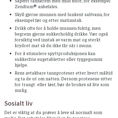
Såpefri tannkrem med mild fluor, for eksempel
asparges bør gis et oppkok før inntak.
Zendium® anbefales.
Hvis du bruker immundempende medisiner
Skyll gjerne munnen med lunkent saltvann, for
må du unngå grapefrukt, pomelo,
eksempel før og etter matinntak.
bitterappelsin, stjernefrukt og
Drikk ofte for å holde munnen fuktig, men
granateplejuice.
begrens gjerne sukkerholdig drikke. Vær også
forsiktig ved inntak av varm mat og sterkt
HONNING
krydret mat så du ikke får sår i munn.
Bør komme fra produsent som
For å stimulere spyttproduksjonen kan
varmebehandler honning, helst fra
sukkerfrie sugetabletter eller tyggegummi
porsjonspakninger.
hjelpe.
KJØTT OG KJØTTPRODUKTER
Rens avtakbare tannproteser etter hvert måltid
og ta de ut om natten. Dersom protesene sitter
Rått kjøtt (inkludert spekemat) bør unngås
for trangt eller løst, bør de brukes så lite som
Farsemat som hamburgere og kjøttdeig etc.
mulig.
bør være gjennomstekt eller gjennomkokt.
Sosialt liv
Svin og kylling skal være gjennomstekt.
Andre kjøttprodukter bør være godt stekt på
Det er viktig at du prøver å leve så normalt som
overflaten