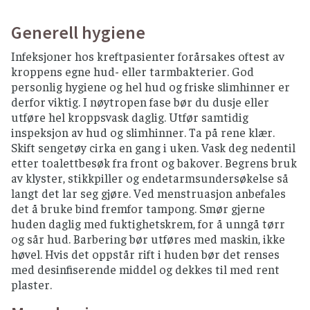
For å redusere risikoen for matbåren smitte
anbefales det å unngå visse matvarer og å
Generell hygiene
håndtere maten på en trygg måte. Anbefalingene
er ment som forebyggende tiltak for
Infeksjoner hos kreftpasienter forårsakes oftest av
kreftpasienter som er i en nøytropen fase av
kroppens egne hud- eller tarmbakterier. God
behandlingsforløpet.
personlig hygiene og hel hud og friske slimhinner er
derfor viktig. I nøytropen fase bør du dusje eller
Råd og anbefalinger for matvarer
utføre hel kroppsvask daglig. Utfør samtidig
EGG
inspeksjon av hud og slimhinner. Ta på rene klær.
Skift sengetøy cirka en gang i uken. Vask deg nedentil
Norske egg anses som trygt, bør brukes innen
etter toalettbesøk fra front og bakover. Begrens bruk
«best før»-dato.
av klyster, stikkpiller og endetarmsundersøkelse så
Importerte egg og mat laget av slike egg må
langt det lar seg gjøre. Ved menstruasjon anbefales
varmebehandles (hardkokt eller
det å bruke bind fremfor tampong. Smør gjerne
gjennomstekt) eller være pasteurisert.
huden daglig med fuktighetskrem, for å unngå tørr
og sår hud. Barbering bør utføres med maskin, ikke
FISK OG SJØMAT
høvel. Hvis det oppstår rift i huden bør det renses
med desinfiserende middel og dekkes til med rent
Rakfisk må unngås helt.
plaster.
Sushi anses trygt så lenge du bruker ferske