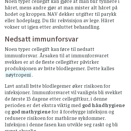
Noen typer cellegift kan gjøre at man blir tynnere i
håret, mens andre gjør at man mister alt håret på
hodet og kroppen. NAV dekker utgifter til parykk
eller hodeplagg. Du får rekvisisjon av lege. Håret
vokser ut igjen etter avsluttet behandling.
Nedsatt immunforsvar
Noen typer cellegift kan føre til nedsatt
immunforsvar. Årsaken til at immunforsvaret
svekkes er at de fleste cellegifter påvirker
produksjonen av hvite blodlegemer. Dette kalles
nøytropeni
.
Lavt antall hvite blodlegemer øker risikoen for
infeksjoner. Immunforsvaret vil vanligvis bli svekket
de første 15 dagene etter cellegiftkur, i denne
perioden er det ekstra viktig med
god håndhygiene
og
god mathygiene
for å forebygge infeksjon og
redusere risikoen for matbårne sykdommer.
Infeksjon i denne fasen kan utvikle seg raskt og bli
svært alvorlig.