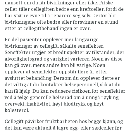
uansett om du får bivirkninger eller ikke. Friske
celler tåler cellegiften bedre enn kreftceller, fordi de
har større evne til å reparere seg selv. Derfor blir
bivirkningene ofte bedre eller forsvinner en stund
etter at cellegiftbehandlingen er over.
En del pasienter opplever mer langvarige
bivirkninger av cellegift, såkalte seneffekter.
Seneffekter utgjør et bredt spekter av tilstander, der
alvorlighetsgrad og varighet varierer. Noen av disse
kan gå over, mens andre kan bli varige. Noen
opplever at seneffekter oppstår flere år etter
avsluttet behandling. Dersom du opplever dette er
det viktig at du kontakter helsepersonell, slik at du
kan få hjelp. Du kan redusere risikoen for seneffekter
ved å følge generelle helseråd om å unngå røyking,
overvekt, inaktivitet, høyt blodtrykk og høyt
kolesterol.
Cellegift påvirker fruktbarheten hos begge kjønn, og
det kan være aktuelt å lagre egg- eller sædceller før