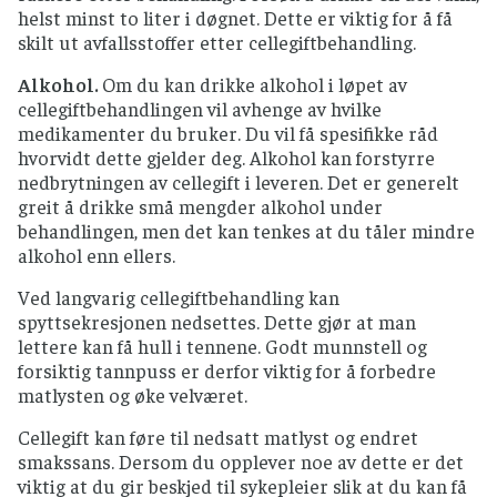
så raskt som mulig, settes i kjøleskap og ikke
helst minst to liter i døgnet. Dette er viktig for å få
oppbevares i romtemperatur.
skilt ut avfallsstoffer etter cellegiftbehandling.
Mat som skal lagres, skal kjøles raskt ned, for
Alkohol.
Om du kan drikke alkohol i løpet av
eksempel settes gryten i kaldt vann eller
cellegiftbehandlingen vil avhenge av hvilke
fordel maten i flere mindre og gjerne flate
medikamenter du bruker. Du vil få spesifikke råd
bokser.
hvorvidt dette gjelder deg. Alkohol kan forstyrre
Mat som fryses skal i fryseren så raskt som
nedbrytningen av cellegift i leveren. Det er generelt
mulig og oppbevares ved – 18 °C eller kaldere,
greit å drikke små mengder alkohol under
men husk at frysing av mat ikke gjør at
behandlingen, men det kan tenkes at du tåler mindre
mikroorganismer blir borte.
alkohol enn ellers.
Ved langvarig cellegiftbehandling kan
spyttsekresjonen nedsettes. Dette gjør at man
lettere kan få hull i tennene. Godt munnstell og
forsiktig tannpuss er derfor viktig for å forbedre
matlysten og øke velværet.
Cellegift kan føre til nedsatt matlyst og endret
smakssans. Dersom du opplever noe av dette er det
viktig at du gir beskjed til sykepleier slik at du kan få