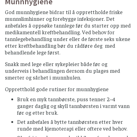
Munnhygiene
råvarer, god kjøling og god hygiene.
Villfisk som skal spises rå, må dypfryses minst
God munnhygiene bidrar til å opprettholde friske
et døgn. Gjelder ikke norsk oppdrettslaks
munnslimhinner og forebygge infeksjoner. Det
eller ørret.
anbefales å oppsøke tannlege før du starter opp med
medikamentell kreftbehandling. Ved behov for
Skjell og skalldyr serveres kun fullstendig
tannlegebehandling under eller de første seks ukene
varmebehandlet.
etter kreftbehandling bør du rådføre deg med
Røkelaks og gravlaks er kun delvis anbefalt,
behandlende lege først.
snakk med din behandlende lege om det er
Snakk med lege eller sykepleier både før og
FRUKT, BÆR OG GRØNNSAKER
underveis i behandlingen dersom du plages med
smerter og sårhet i munnhulen.
Grønnsaker og frukt som skal spises rått bør
skylles grundig
Oppretthold gode rutiner for munnhygiene
Rå spirer bør unngås.
Bruk en myk tannbørste, puss tenner 2–4
Alle bær bør helst varmebehandles, særlig
ganger daglig og skyll tannbørsten i varmt vann
viktig for bær fra utlandet
før og etter bruk.
Benytt helst pasteurisert fruktjuice og
Det anbefales å bytte tannbørsten etter hver
smoothies.
runde med kjemoterapi eller oftere ved behov.
Importert rå minimais, sukkererter og