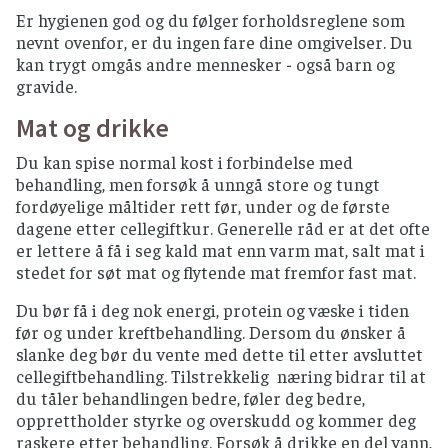
Personer som lager eller håndterer maten
Er hygienen god og du følger forholdsreglene som
skal være friske (ikke ha magesyke, være
nevnt ovenfor, er du ingen fare dine omgivelser. Du
forkjølet eller ha betente sår på hendende).
kan trygt omgås andre mennesker - også barn og
gravide.
Mikrobølgeovnmat bør røres rundt og la stå i
noen minutter så varmen fordeler seg jevnt.
Mat og drikke
Ferdigstekte produkter fra produsent skal
gjennomvarmes (følg tilberedningsmetoden
Du kan spise normal kost i forbindelse med
som står på pakning)
behandling, men forsøk å unngå store og tungt
fordøyelige måltider rett før, under og de første
TEMPERATUR OG OPPBEVARING
dagene etter cellegiftkur. Generelle råd er at det ofte
er lettere å få i seg kald mat enn varm mat, salt mat i
Mat som skal stekes, kokes eller varmes, bør
stedet for søt mat og flytende mat fremfor fast mat.
serveres rykende varmt.
Du bør få i deg nok energi, protein og væske i tiden
Kjøtt- og fiskepålegg skal serveres så tidlig
før og under kreftbehandling. Dersom du ønsker å
som mulig i holdbarhetstiden og åpnende
slanke deg bør du vente med dette til etter avsluttet
pakker oppbevares kjølig i lukkede bokser.
cellegiftbehandling. Tilstrekkelig næring bidrar til at
Ikke la maten stå ute i romtemperatur i over
du tåler behandlingen bedre, føler deg bedre,
2 timer.
opprettholder styrke og overskudd og kommer deg
Pasta, ris, bulgur og couscous skal nedkjøles
raskere etter behandling. Forsøk å drikke en del vann,