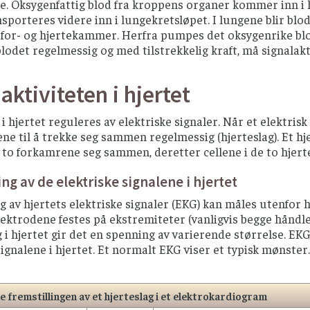
e. Oksygenfattig blod fra kroppens organer kommer inn 
nsporteres videre inn i lungekretsløpet. I lungene blir blo
 for- og hjertekammer. Herfra pumpes det oksygenrike blod
odet regelmessig og med tilstrekkelig kraft, må signalakt
aktiviteten i hjertet
 i hjertet reguleres av elektriske signaler. Når et elektrisk
ne til å trekke seg sammen regelmessig (hjerteslag). Et h
e to forkamrene seg sammen, deretter cellene i de to hjer
ng av de elektriske signalene i hjertet
g av hjertets elektriske signaler (EKG) kan måles utenfor h
ektrodene festes på ekstremiteter (vanligvis begge håndled
 i hjertet gir det en spenning av varierende størrelse. 
signalene i hjertet. Et normalt EKG viser et typisk mønster.
e fremstillingen av et hjerteslag i et elektrokardiogram