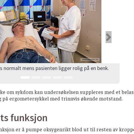
rige
Nest
s normalt mens pasienten ligger rolig på en benk.
ke om sykdom kan undersøkelsen suppleres med et belastn
g på ergometersykkel med trinnvis økende motstand.
ts funksjon
nksjon er å pumpe oksygenrikt blod ut til resten av kropp