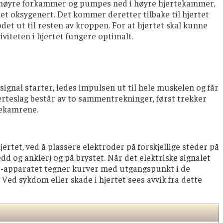
i høyre forkammer og pumpes ned i høyre hjertekammer,
det oksygenert. Det kommer deretter tilbake til hjertet
et ut til resten av kroppen. For at hjertet skal kunne
iviteten i hjertet fungere optimalt.
 signal starter, ledes impulsen ut til hele muskelen og får
jerteslag består av to sammentrekninger, først trekker
tekamrene.
jertet, ved å plassere elektroder på forskjellige steder på
d og ankler) og på brystet. Når det elektriske signalet
EKG-apparatet tegner kurver med utgangspunkt i de
 Ved sykdom eller skade i hjertet sees avvik fra dette