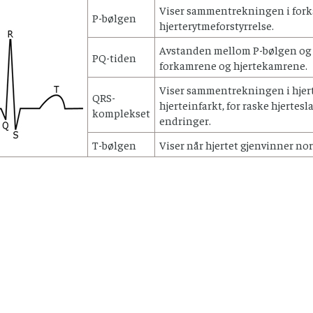
Viser sammentrekningen i fork
P-bølgen
hjerterytmeforstyrrelse.
Avstanden mellom P-bølgen og 
PQ-tiden
forkamrene og hjertekamrene.
Viser sammentrekningen i hje
QRS-
hjerteinfarkt, for raske hjertes
komplekset
endringer.
T-bølgen
Viser når hjertet gjenvinner norm