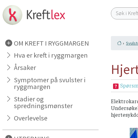
OM KREFT I RYGGMARGEN
Svuls
Hva er kreft i ryggmargen
Hjer
Årsaker
Symptomer på svulster i
Spørsm
ryggmargen
Stadier og
Elektrokard
spredningsmønster
Undersøkels
hjertesykdo
Overlevelse