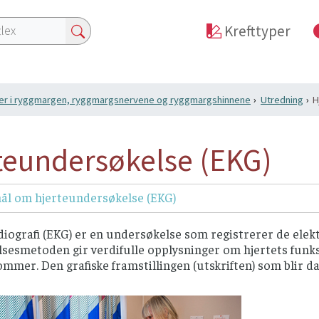
Krefttyper
ter i ryggmargen, ryggmargsnervene og ryggmargshinnene
Utredning
H
teundersøkelse (EKG)
ål om hjerteundersøkelse (EKG)
iografi (EKG) er en undersøkelse som registrerer de elek
esmetoden gir verdifulle opplysninger om hjertets funksj
mmer. Den grafiske framstillingen (utskriften) som blir 