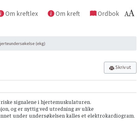
Om kreftlex
Om kreft
Ordbok
jerteundersøkelse (ekg)
Skriv ut
triske signalene i hjertemuskulaturen.
on, og er nyttig ved utredning av ulike
dannet under undersøkelsen kalles et elektrokardiogram.