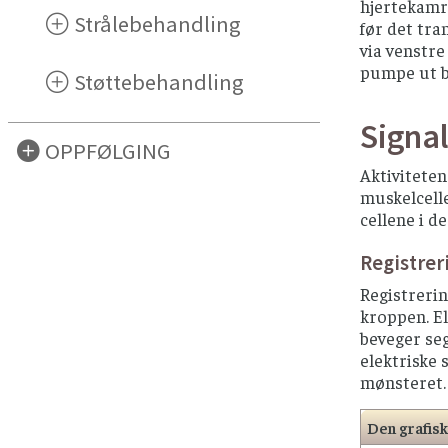
hjertekamr
Strålebehandling
før det tra
via venstre
pumpe ut bl
Støttebehandling
Signal
OPPFØLGING
Aktiviteten
muskelcelle
cellene i d
Registreri
Registrerin
kroppen. El
beveger seg
elektriske 
mønsteret.
Den grafisk