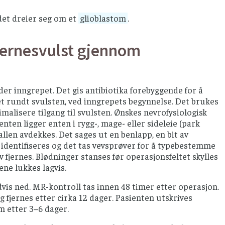
 det dreier seg om et
glioblastom
.
hjernesvulst gjennom
der inngrepet. Det gis antibiotika forebyggende for å
 rundt svulsten, ved inngrepets begynnelse. Det brukes
malisere tilgang til svulsten. Ønskes nevrofysiologisk
ten ligger enten i rygg-, mage- eller sideleie (park
allen avdekkes. Det sages ut en benlapp, en bit av
 identifiseres og det tas vevsprøver for å typebestemme
v fjernes. Blødninger stanses før operasjonsfeltet skylles
ne lukkes lagvis.
vis ned. MR-kontroll tas innen 48 timer etter operasjon.
g fjernes etter cirka 12 dager. Pasienten utskrives
em etter 3–6 dager.