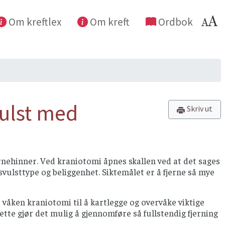
Om kreftlex
Om kreft
Ordbok
vulst med
Skriv ut
ernehinner. Ved kraniotomi åpnes skallen ved at det sages
svulsttype og beliggenhet. Siktemålet er å fjerne så mye
 våken kraniotomi til å kartlegge og overvåke viktige
tte gjør det mulig å gjennomføre så fullstendig fjerning