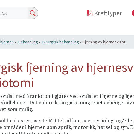
Krefttyper
i hjernen
Behandling
Kirurgisk behandling
Fjerning av hjernesvulst
rgisk fjerning av hjernes
iotomi
 svulst med kraniotomi gjøres ved svulster i hjerne og hj
v skallebenet. Det videre kirurgiske inngrepet avhenger av 
vet som mulig.
ad brukes avanserte MR teknikker, nevrofysiologi og/eller
e områder i hjernen som språk, motorikk, hørsel og syn. De
med godt funksjonelt resultat.