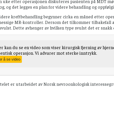
 en uke etter operasjonen diskuteres pasienten på MDT m
g, og det legges en plan for videre behandling og oppfølgi
idere kreftbehandling begynner cirka en måned etter opera
ssige MR-kontroller. Dersom det tilkommer tilbakefall av 
 svulst. Dette avhenger av hvilken type svulst det er snakk
r kan du se en video som viser kirurgisk fjerning av hjern
entisk operasjon. Vi advarer mot sterke inntrykk.
ttelet er utarbeidet av Norsk nevroonkologisk interesseg