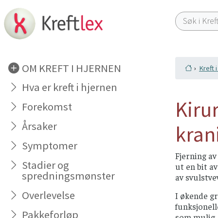
OM KREFT I HJERNEN
Kreft 
Hva er kreft i hjernen
Kiru
Forekomst
Årsaker
kran
Symptomer
Fjerning av
Stadier og
ut en bit a
spredningsmønster
av svulstve
Overlevelse
I økende gr
funksjonell
Pakkeforløp
som mulig, 