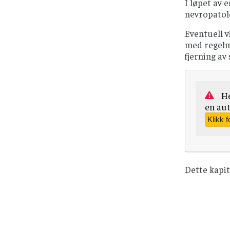
I løpet av
nevropatolo
Eventuell v
med regelme
fjerning av
He
en aut
Dette kapi