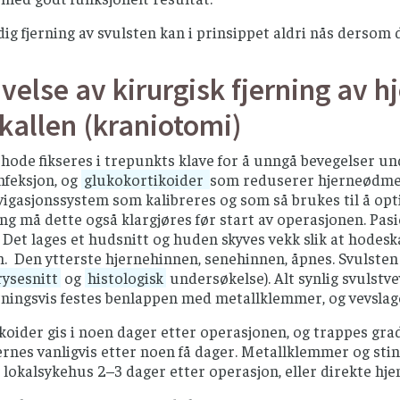
dig fjerning av svulsten kan i prinsippet aldri nås dersom
velse av kirurgisk fjerning av 
kallen (kraniotomi)
hode fikseres i trepunkts klave for å unngå bevegelser un
nfeksjon, og
glukokortikoider
som reduserer hjerneødmet
igasjonssystem som kalibreres og som så brukes til å opti
g må dette også klargjøres før start av operasjonen. Pasien
. Det lages et hudsnitt og huden skyves vekk slik at hodesk
. Den ytterste hjernehinnen, senehinnen, åpnes. Svulsten
rysesnitt
og
histologisk
undersøkelse). Alt synlig svulstve
tningsvis festes benlappen med metallklemmer, og vevslage
oider gis i noen dager etter operasjonen, og trappes grad
ernes vanligvis etter noen få dager. Metallklemmer og stin
il lokalsykehus 2–3 dager etter operasjon, eller direkte hj