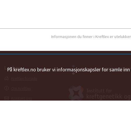
Informasjonen du finner i Kreftlex er utelukk
Lenker
På kreftlex.no bruker vi informasjonskapsler for samle in
Kreftlex forside
Om Kreftlex
Kontakt oss
Ordbok
Personvernerklæring