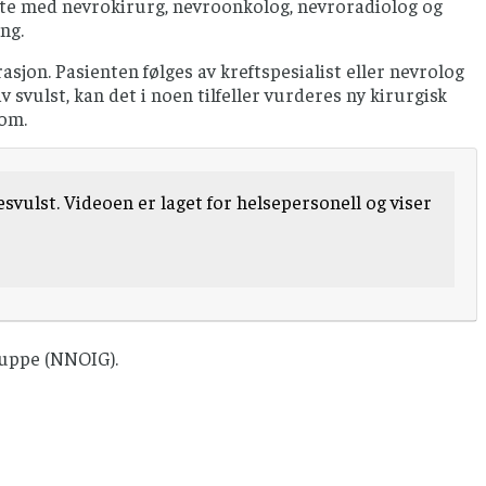
øte med nevrokirurg, nevroonkolog, nevroradiolog og
ng.
sjon. Pasienten følges av kreftspesialist eller nevrolog
svulst, kan det i noen tilfeller vurderes ny kirurgisk
 om.
esvulst. Videoen er laget for helsepersonell og viser
ruppe (NNOIG).