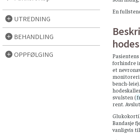
En fullsten
UTREDNING
Beskri
BEHANDLING
hodes
OPPFØLGING
Pasientens 
forhindre i
et nevronav
monitorerin
bench-leie)
hodeskallen
svulsten (
f
rent. Avslu
Glukokortik
Bandasje fj
vanligvis t