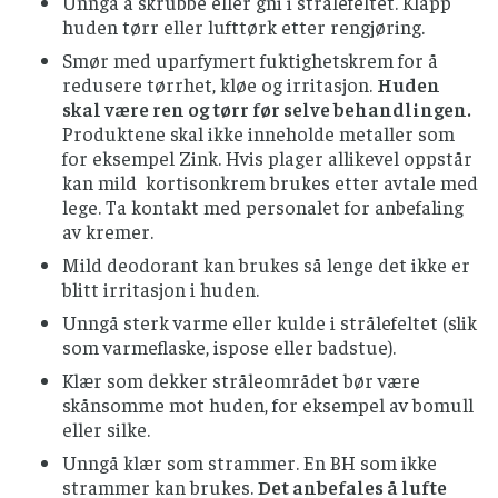
Unngå å skrubbe eller gni i strålefeltet. Klapp
huden tørr eller lufttørk etter rengjøring.
Smør med uparfymert fuktighetskrem for å
redusere tørrhet, kløe og irritasjon.
Huden
skal være ren og tørr før selve behandlingen.
Produktene skal ikke inneholde metaller som
for eksempel Zink. Hvis plager allikevel oppstår
kan mild kortisonkrem brukes etter avtale med
lege. Ta kontakt med personalet for anbefaling
av kremer.
Mild deodorant kan brukes så lenge det ikke er
blitt irritasjon i huden.
Unngå sterk varme eller kulde i strålefeltet (slik
som varmeflaske, ispose eller badstue).
Klær som dekker stråleområdet bør være
skånsomme mot huden, for eksempel av bomull
eller silke.
Unngå klær som strammer. En BH som ikke
strammer kan brukes.
Det anbefales å lufte